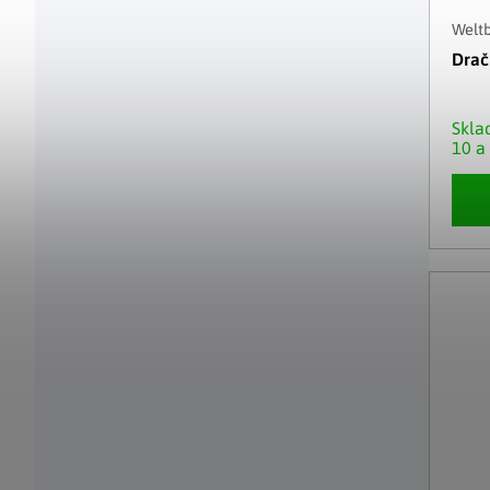
Weltb
Drač
Skl
10 a