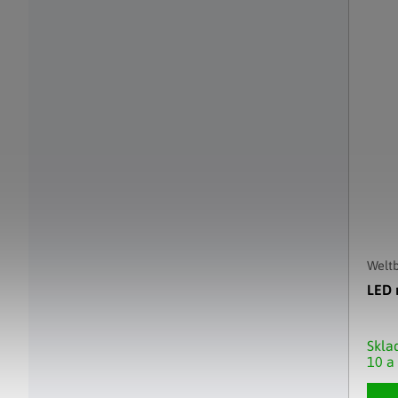
Weltb
LED 
Skl
10 a