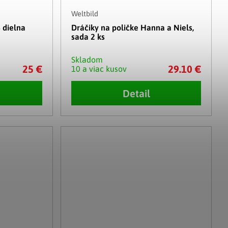
Weltbild
 dielna
Dráčiky na poličke Hanna a Niels,
sada 2 ks
Skladom
25 €
29.10 €
10 a viac kusov
Detail