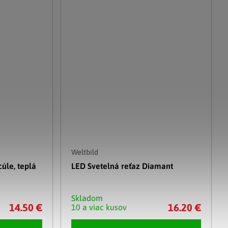
Weltbild
úle, teplá
LED Svetelná reťaz Diamant
Skladom
14.50 €
16.20 €
10 a viac kusov