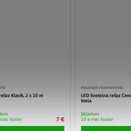
ild
Haushalt international
reťaz Klasik, 2 x 10 m
LED Svetelná reťaz Cenc
biela
adom
Skladom
7 €
 viac kusov
10 a viac kusov