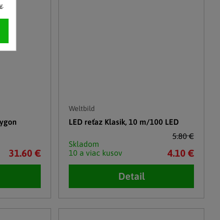
v
.
Weltbild
lygon
LED reťaz Klasik, 10 m/100 LED
5.80 €
Skladom
31.60 €
4.10 €
10 a viac kusov
Detail