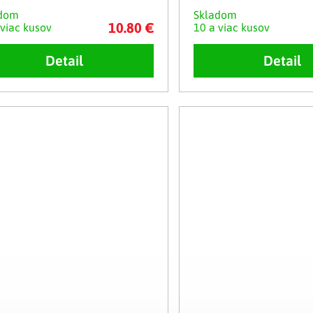
adom
Skladom
10.80 €
 viac kusov
10 a viac kusov
Detail
Detail