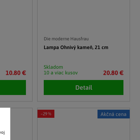
Die moderne Hausfrau
Lampa Ohnivý kameň, 21 cm
Skladom
10.80 €
20.80 €
10 a viac kusov
Detail
–29 %
Akčná cena
voj
o