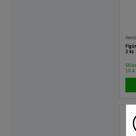
Weltb
Figú
3 ks
Skl
10 a