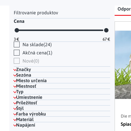
Hodinky a bižutéria
Dekorácie na hrob
Kuchynské police
Doplňky
Bočný panel
Rad
Drobné organizéry
Ohniska
Úložné boxy
|
Odpo
Cena
Výp
3
€
67
€
Na sklade
24
Akčná cena
1
Nové
0
Značky
Sezóna
Miesto určenia
Miestnosť
Typ
Umiestnenie
Príležitosť
Štýl
Farba výrobku
Die 
Materiál
Spiac
Napájení