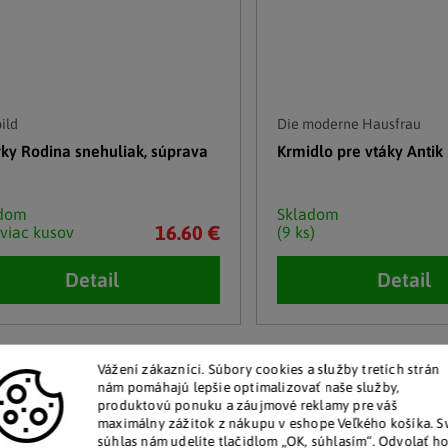
ild
Die moderne Hausfrau
rky Rodina snehuliak, súprava
Krmidlo pre vtáky Antik
adom
Skladom
16.60 €
 viac kusov
(9 ks)
Detail
Detail
Vážení zákazníci.
Súbory cookies a služby tretích strán
nám pomáhajú lepšie optimalizovať naše služby,
produktovú ponuku a záujmové reklamy pre váš
maximálny zážitok z nákupu v eshope Veľkého košíka.
S
súhlas nám udelíte tlačidlom „OK, súhlasím“.
Odvolať h