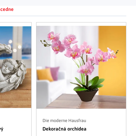
Adventné kalendáre
Adventné svietniky
|
|
cedne
Adventné vence
Vianočné osvetlenie
|
|
Vianočné ozdoby
Vianočná dedinka
|
Die moderne Hausfrau
vý
Dekoračná orchidea