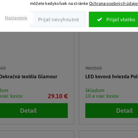
môžete kedykoľvek na stránke
Ochrana osobných údajo
Nastavenie
ild
Weltbild
Dekračná textília Glamour
LED kovová hviezda Po
adom
Skladom
29.10 €
 viac kusov
10 a viac kusov
Detail
Detail