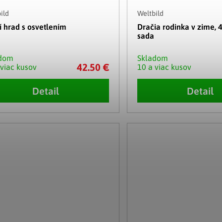
ild
Weltbild
í hrad s osvetlením
Dračia rodinka v zime, 4
sada
adom
Skladom
42.50 €
 viac kusov
10 a viac kusov
Detail
Detail