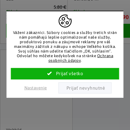
5.80 €
Skladom
Skladom
4.10 €
2.90
10 a viac kusov
10 a viac kusov
Detail
Detail
Vážení zákazníci.
Súbory cookies a služby tretích strán
nám pomáhajú lepšie optimalizovať naše služby,
produktovú ponuku a záujmové reklamy pre váš
maximálny zážitok z nákupu v eshope Veľkého košíka.
Svoj súhlas nám udelíte tlačidlom „OK, súhlasím“.
Odvolať ho môžete kedykoľvek na stránke
Ochrana
osobných údajov
.
Nastavenie
Weltbild