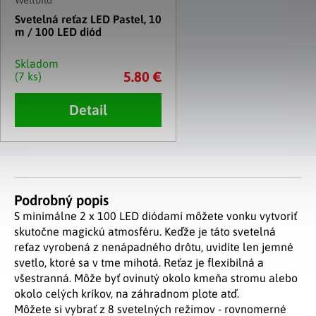
Svetelná reťaz LED Pastel, 10
m / 100 LED diód
Skladom
5.80 €
(7 ks)
Detail
Podrobný popis
S minimálne 2 x 100 LED diódami môžete vonku vytvoriť
skutočne magickú atmosféru. Keďže je táto svetelná
reťaz vyrobená z nenápadného drôtu, uvidíte len jemné
svetlo, ktoré sa v tme mihotá. Reťaz je flexibilná a
všestranná. Môže byť ovinutý okolo kmeňa stromu alebo
okolo celých kríkov, na záhradnom plote atď.
Môžete si vybrať z 8 svetelných režimov - rovnomerné