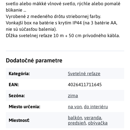
svetlo alebo mäkké vlnové svetlo, rýchle alebo pomalé
blikanie ...
Vyrobené z medeného drôtu striebornej farby.
Vonkajší box na batérie s krytím IP44 (na 3 batérie AA,
nie sú súčasťou balenia).
Dĺžka svetelnej reťaze 10 m + 50 cm prívodného kábla.
Dodatočné parametre
Kategória
:
Svetelné reťaze
EAN
:
4026411711645
Sezóna
:
zima
Miesto určenia
:
na von
,
do interiéru
balkón
,
veranda
,
Miestnosť
:
predsieň
,
obývačka