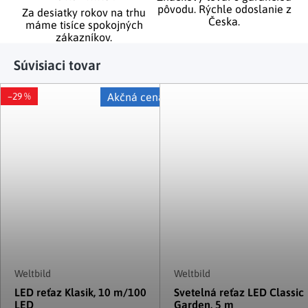
pôvodu. Rýchle odoslanie z
Za desiatky rokov na trhu
Česka.
máme tisíce spokojných
zákazníkov.
Súvisiaci tovar
–29 %
Akčná cena
Weltbild
Weltbild
LED reťaz Klasik, 10 m/100
Svetelná reťaz LED Classic
LED
Garden, 5 m