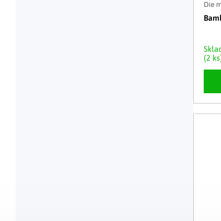
Die 
Bamb
Skl
(2 ks