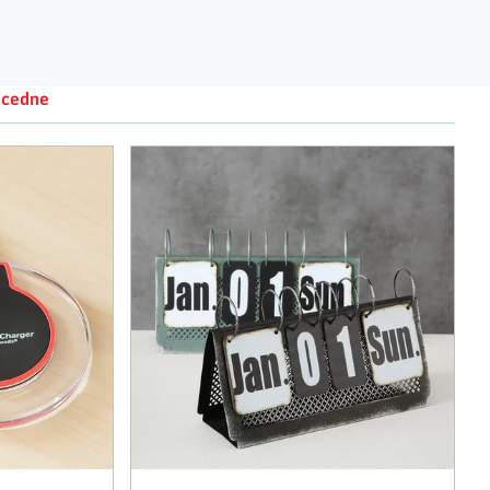
Adventné kalendáre
Adventné svietniky
|
|
Adventné vence
Vianočné osvetlenie
|
|
Vianočné ozdoby
Vianočná dedinka
|
cedne