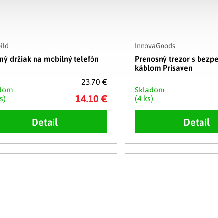
ild
InnovaGoods
ný držiak na mobilný telefón
Prenosný trezor s bezp
káblom Prisaven
23.70 €
adom
Skladom
14.10 €
s)
(4 ks)
Detail
Detail