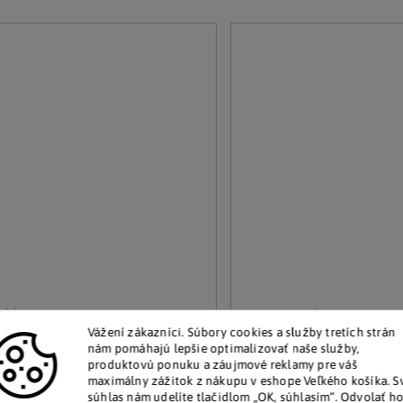
ild
InnovaGoods
Vážení zákazníci.
Súbory cookies a služby tretích strán
ený stojan na slúchadlá
Držiak na mobil s ručn
nám pomáhajú lepšie optimalizovať naše služby,
stabilizátorom Stafect
produktovú ponuku a záujmové reklamy pre váš
maximálny zážitok z nákupu v eshope Veľkého košíka.
S
adom
Skladom
súhlas nám udelíte tlačidlom „OK, súhlasím“.
Odvolať h