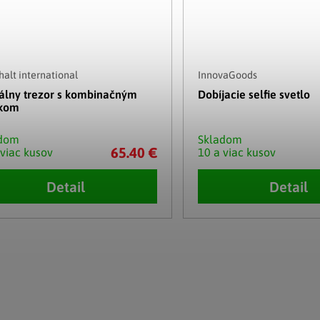
alt international
InnovaGoods
tálny trezor s kombinačným
Dobíjacie selfie svetlo
kom
adom
Skladom
65.40 €
 viac kusov
10 a viac kusov
Detail
Detail