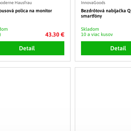
moderne Hausfrau
InnovaGoods
usová polica na monitor
Bezdrôtová nabíjačka Q
smartfóny
adom
Skladom
43.30 €
)
10 a viac kusov
Detail
Detail