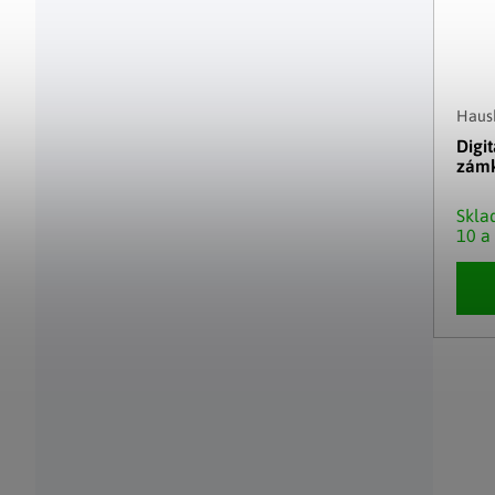
Haush
Digi
zám
Skl
10 a