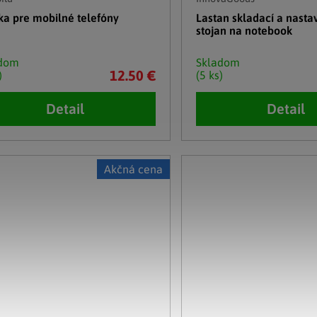
tka pre mobilné telefóny
Lastan skladací a nastav
stojan na notebook
adom
Skladom
12.50 €
)
(5 ks)
Detail
Detail
Akčná cena