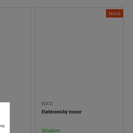
Nové
EDCO
ým
Elektronický trezor
voj
Skladom
o