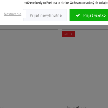
16.60 €
 viac kusov
(5 ks)
môžete kedykoľvek na stránke
Ochrana osobných údajo
Detail
Detail
Nastavenie
–10 %
ild
InnovaGoods