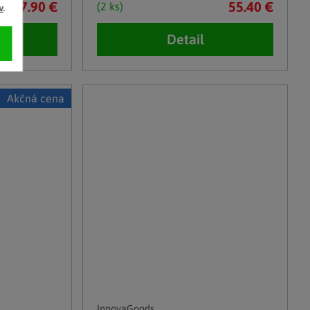
7.90 €
55.40 €
(2 ks)
v
.
Detail
Akčná cena
InnovaGoods