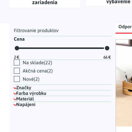
vybavenie
zariadenia
Hodinky a bižutéria
Dekorácie na hrob
Kuchynské police
Doplňky
Drobné organizéry
Ohniska
Úložné boxy
|
Bočný panel
Rad
Odpo
Cena
Výp
2
€
66
€
Na sklade
22
Akčná cena
2
Nové
2
Značky
Farba výrobku
Materiál
Napájení