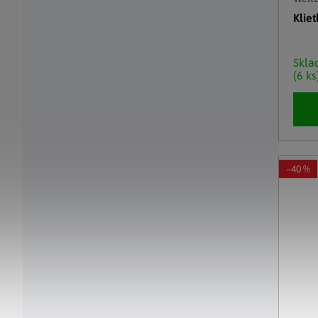
Klie
Skl
(6 ks
–40 %