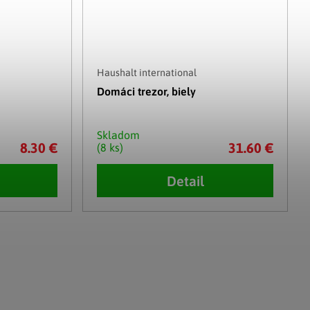
Haushalt international
Domáci trezor, biely
Skladom
8.30 €
31.60 €
(8 ks)
Detail