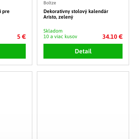
Boltze
i pre
Dekoratívny stolový kalendár
Aristo, zelený
Skladom
5 €
34.10 €
10 a viac kusov
Detail