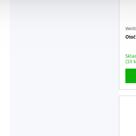
Weltb
Otoč
Skl
(10 k