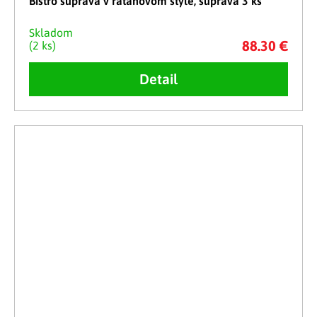
Bistro súprava v ratanovom štýle, súprava 3 ks
Skladom
88.30 €
(2 ks)
Detail