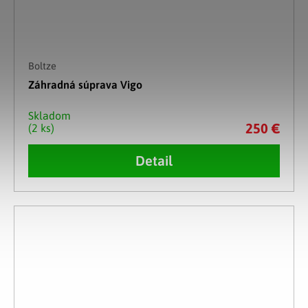
Boltze
Záhradná súprava Vigo
Skladom
250 €
(2 ks)
Detail