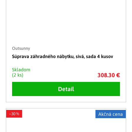
Outsunny
Súprava záhradného nábytku, sivá, sada 4 kusov
Skladom
308.30 €
(2 ks)
Detail
–30 %
Akčná cena