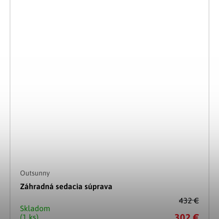
Outsunny
Záhradná sedacia súprava
432 €
Skladom
302 €
(1 ks)