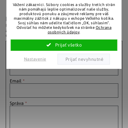
Vážení zákazníci.
Súbory cookies a služby tretích strán
nám pomáhajú lepšie optimalizovať naše služby,
produktovú ponuku a záujmové reklamy pre váš
Kontaktujte nás cez formulár
maximálny zážitok z nákupu v eshope Veľkého košíka.
Svoj súhlas nám udelíte tlačidlom „OK, súhlasím“.
Prostredníctvom nasledujúceho formulára nám môžete zaslať
Odvolať ho môžete kedykoľvek na stránke
Ochrana
akýkoľvek dotaz či pripomienku.
osobných údajov
.
Odoslaný text bude doručený na adresu
info@velkykosik.sk
.
Máte nejaké otázky? Zodpovieme ich. Prosím,
pozorne vyplňte kontaktné údaje.
Meno a priezvisko
Nastavenie
Email
Správa