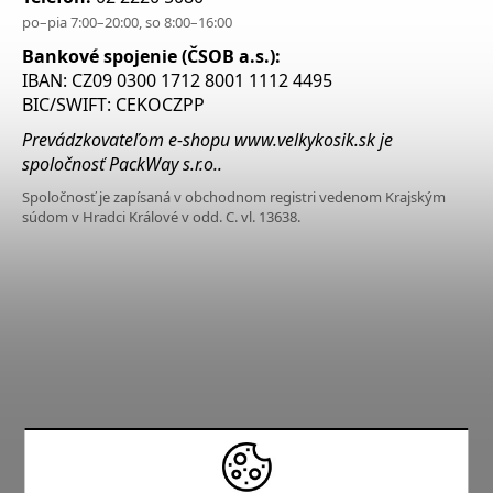
Telo a zdravie
Uchovávanie potravín
Kuchynský nábytok
po–pia 7:00–20:00, so 8:00–16:00
Figúrky a sošky
Práca na záhrade
Organizácia domácnosti
Cestovanie
Umývanie riadu a upratovanie
Kozmetika a parfumy
Bankové spojenie (ČSOB a.s.):
Inšpirácie
Nábytok do spálne
Vianočné dekorácie
Plašiče škodcov
IBAN: CZ09 0300 1712 8001 1112 4495
Kancelária a komunikácia
Outdoor
Kuchynské police
Fitness a šport
BIC/SWIFT: CEKOCZPP
Detský nábytok
Tipy na darčeky
Dielňa a náradie
Chovateľské potreby
Pečenie a varenie
Masáže a relax
Prevádzkovateľom e-shopu
www.velkykosik.sk
je
Doplňky
Kempovanie
Vonkajšie osvetlenie
spoločnosť PackWay s.r.o..
Hračky
Osobná hygiena
Nábytok do obývačky
Užite si leto naplno
Spoločnosť je zapísaná v obchodnom registri vedenom Krajským
Vonkajšie grilovanie
Kreatívne tvorenie
súdom v Hradci Králové v odd. C. vl. 13638.
Zdravotné pomôcky
Citrusové leto
Lapače hmyzu
Móda
Všetko pre záhradnú párty
Solárne vychytávky na záhradu
Jarné kvetinové kolekcie
Výpredaj