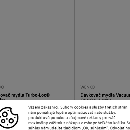
KO
WENKO
ovač mydla Turbo-Loc®
Dávkovač mydla Vacu
dro
Quadro, čierny
Vážení zákazníci.
Súbory cookies a služby tretích strán
nám pomáhajú lepšie optimalizovať naše služby,
Skladom
27 €
produktovú ponuku a záujmové reklamy pre váš
oro skladom
(4 ks)
maximálny zážitok z nákupu v eshope Veľkého košíka.
S
súhlas nám udelíte tlačidlom „OK, súhlasím“.
Odvolať h