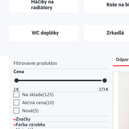
Háčiky na
Koše na b
Hodinky a bižutéria
Dekorácie na hrob
Kuchynské police
Doplňky
radiátory
Drobné organizéry
Ohniska
Úložné boxy
|
WC doplňky
Zrkadlá
Bočný panel
Rad
Odpo
Cena
Výp
2
€
173
€
Na sklade
125
Akčná cena
10
Nové
5
Značky
Farba výrobku