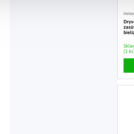
Inno
Dryv
zasú
biel
Skl
(3 ks