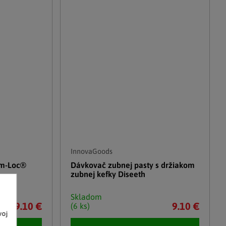
InnovaGoods
um-Loc®
Dávkovač zubnej pasty s držiakom
zubnej kefky Diseeth
Skladom
29.10 €
9.10 €
(6 ks)
voj
o