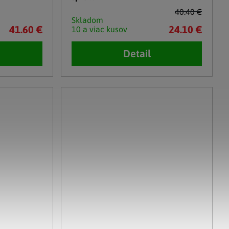
40.40 €
Skladom
41.60 €
24.10 €
10 a viac kusov
Detail