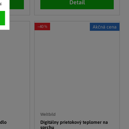
Detail
v
.
–40 %
Akčná cena
Weltbild
adlo
Digitálny prietokový teplomer na
sprchu