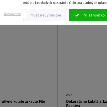
Detail
Detail
môžete kedykoľvek na stránke
Ochrana osobných údajo
Nastavenie
Asir
ratívne kulaté zrkadlo Filo
Dekoratívne kulaté zrk
Papatya