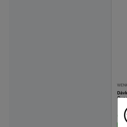
WEN
Dávk
Qua
Čosk