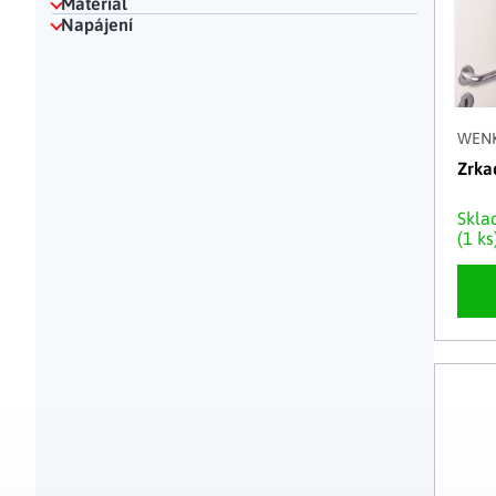
Materiál
Napájení
WEN
Zrka
Skl
(1 ks