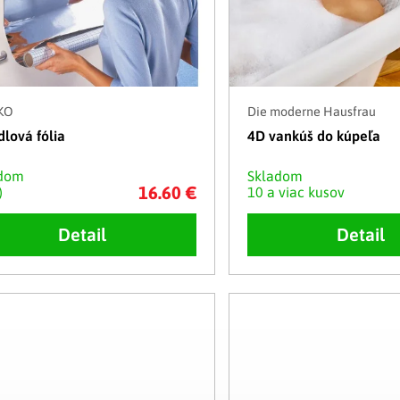
KO
Die moderne Hausfrau
dlová fólia
4D vankúš do kúpeľa
adom
Skladom
16.60 €
)
10 a viac kusov
Detail
Detail