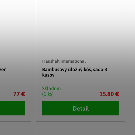
Haushalt international
zeň
Bambusový úložný kôš, sada 3
kusov
Skladom
77 €
15.80 €
(1 ks)
Detail