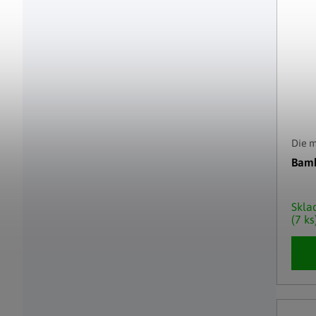
Die 
Bamb
Skl
(7 ks