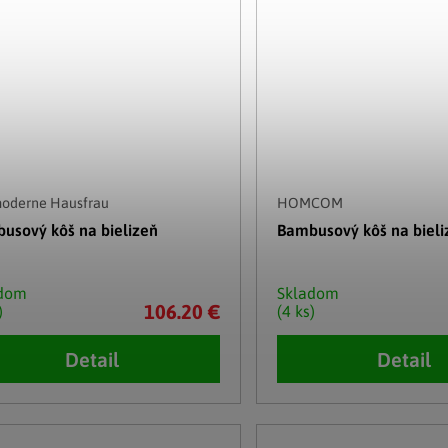
moderne Hausfrau
HOMCOM
usový kôš na bielizeň
Bambusový kôš na bieli
adom
Skladom
106.20 €
)
(4 ks)
Detail
Detail