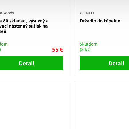
vaGoods
WENKO
a 80 skladací, výsuvný a
Držadlo do kúpeľne
vací nástenný sušiak na
izeň
adom
Skladom
55 €
)
(5 ks)
Detail
Detail