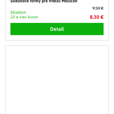
Silikónové formy pre fritézu Mollicon
9.50 €
Skladom
8.30 €
10 a viac kusov
Detail