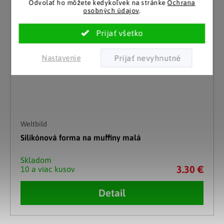
Odvolať ho môžete kedykoľvek na stránke
Ochrana
osobných údajov
.
Nastavenie
Weltbild
Silikónová forma na muffiny malá
Skladom
3.30 €
10 a viac kusov
Detail