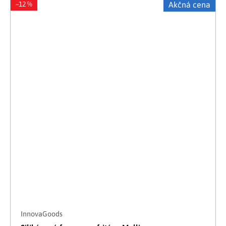
–12 %
Akčná cena
InnovaGoods