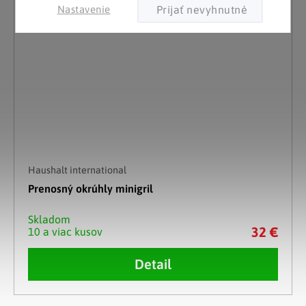
Nastavenie
Haushalt international
Prenosný okrúhly minigril
Skladom
32 €
10 a viac kusov
Detail