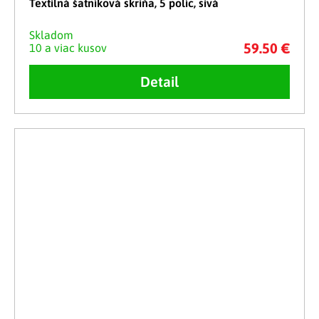
Textilná šatníková skriňa, 5 políc, sivá
Skladom
59.50 €
10 a viac kusov
Detail