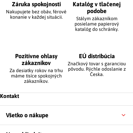
Záruka spokojnosti
Katalóg v tlačenej
podobe
Nakupujete bez obáv, férové
​​konanie v každej situácii.
Stálym zákazníkom
posielame papierový
katalóg do schránky.
Pozitívne ohlasy
EÚ distribúcia
zákazníkov
Značkový tovar s garanciou
pôvodu. Rýchle odoslanie z
Za desiatky rokov na trhu
Česka.
máme tisíce spokojných
zákazníkov.
Zápätie
Kontakt
Všetko o nákupe