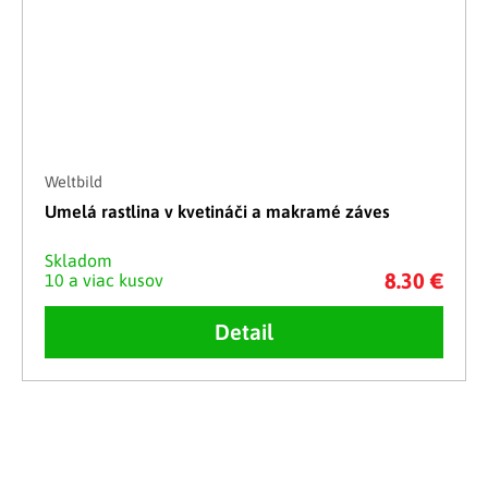
Weltbild
Umelá rastlina v kvetináči a makramé záves
Skladom
8.30 €
10 a viac kusov
Detail
Ovládacie prvky výpisu