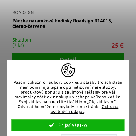
ROADSIGN
Pánske náramkové hodinky Roadsign R14015,
čierno-červené
Skladom
25 €
(7 ks)
Detail
Vážení zákazníci.
Súbory cookies a služby tretích strán
nám pomáhajú lepšie optimalizovať naše služby,
produktovú ponuku a záujmové reklamy pre váš
maximálny zážitok z nákupu v eshope Veľkého košíka.
Svoj súhlas nám udelíte tlačidlom „OK, súhlasím“.
Odvolať ho môžete kedykoľvek na stránke
Ochrana
osobných údajov
.