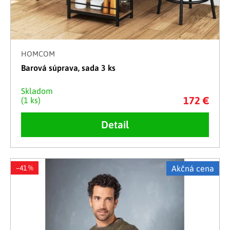
HOMCOM
Barová súprava, sada 3 ks
Skladom
172 €
(1 ks)
Detail
–41 %
Akčná cena