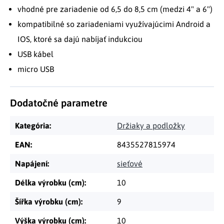
vhodné pre zariadenie od 6,5 do 8,5 cm (medzi 4" a 6")
kompatibilné so zariadeniami využívajúcimi Android a
IOS, ktoré sa dajú nabíjať indukciou
USB kábel
micro USB
Dodatočné parametre
Kategória
:
Držiaky a podložky
EAN
:
8435527815974
Napájení
:
sieťové
Délka výrobku (cm)
:
10
Šířka výrobku (cm)
:
9
Výška výrobku (cm)
:
10