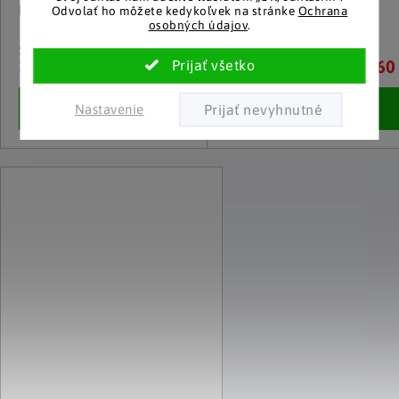
Multi-držiak do auta
Huba proti námraze
Odvolať ho môžete kedykoľvek na stránke
Ochrana
osobných údajov
.
Skladom
Skladom
6.60 €
6.60
10 a viac kusov
10 a viac kusov
Detail
Detail
Nastavenie