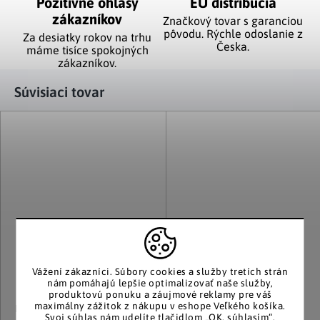
Pozitívne ohlasy
EÚ distribúcia
zákazníkov
Značkový tovar s garanciou
pôvodu. Rýchle odoslanie z
Za desiatky rokov na trhu
Česka.
máme tisíce spokojných
zákazníkov.
Súvisiaci tovar
Vážení zákazníci.
Súbory cookies a služby tretích strán
nám pomáhajú lepšie optimalizovať naše služby,
produktovú ponuku a záujmové reklamy pre váš
maximálny zážitok z nákupu v eshope Veľkého košíka.
Die moderne Hausfrau
Die moderne Hausfrau
Svoj súhlas nám udelíte tlačidlom „OK, súhlasím“.