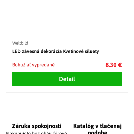
Weltbild
LED závesná dekorácia Kvetinové siluety
8.30 €
Bohužiaľ vypredané
Detail
Ovládacie prvky výpisu
Záruka spokojnosti
Katalóg v tlačenej
podobe
Nakupujete bez obáv, férové