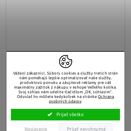
Vážení zákazníci.
Súbory cookies a služby tretích strán
nám pomáhajú lepšie optimalizovať naše služby,
produktovú ponuku a záujmové reklamy pre váš
maximálny zážitok z nákupu v eshope Veľkého košíka.
Svoj súhlas nám udelíte tlačidlom „OK, súhlasím“.
Odvolať ho môžete kedykoľvek na stránke
Ochrana
osobných údajov
.
Weltbild
LED sviečky v skle Meadow Flower, sada 3 ks
Skladom
10.80 €
(10 ks)
Nastavenie