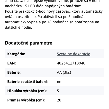
Jeho krása ešte lepšie vynikne v tme, pretože sa v ňom
nachádza 15 LED diód napájaných batériami.
Použite praktický 6-hodinový časovač, ktorý automaticky
ovláda osvetlenie. Po aktivácii sa po 6 hodinách
automaticky vypne a po 18 hodinách sa opäť zapne na
ďalších 6 hodín.
Dodatočné parametre
Kategória
:
Svetelné dekorácie
EAN
:
4026411718040
Baterie
:
AA (3ks)
Baterie součástí balení
:
ne
Hloubka výrobku (cm)
:
5
Průměr výrobku (cm)
:
20