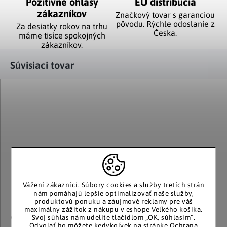
Pozitívne ohlasy
EÚ distribúcia
zákazníkov
Značkový tovar s garanciou
pôvodu. Rýchle odoslanie z
Za desiatky rokov na trhu
Česka.
máme tisíce spokojných
zákazníkov.
Súvisiaci tovar
Vážení zákazníci.
Súbory cookies a služby tretích strán
nám pomáhajú lepšie optimalizovať naše služby,
produktovú ponuku a záujmové reklamy pre váš
maximálny zážitok z nákupu v eshope Veľkého košíka.
Svoj súhlas nám udelíte tlačidlom „OK, súhlasím“.
Weltbild
Weltbild
Odvolať ho môžete kedykoľvek na stránke
Ochrana