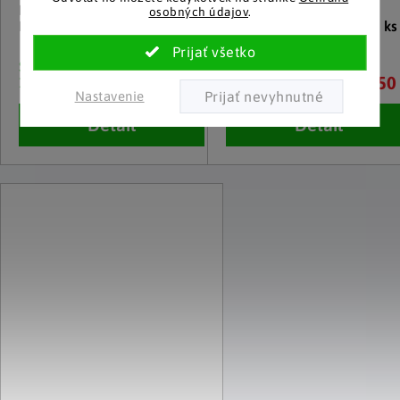
Drevené dekoratívne stĺpiky
LED sklenené závesné
osobných údajov
.
Lisa a Tom
dekorácie Fleurs, sada 2 ks
Skladom
Skladom
12.50 €
7.50
10 a viac kusov
10 a viac kusov
Nastavenie
Detail
Detail