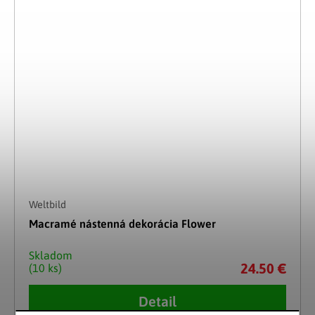
Weltbild
Macramé nástenná dekorácia Flower
Skladom
24.50 €
(10 ks)
Detail