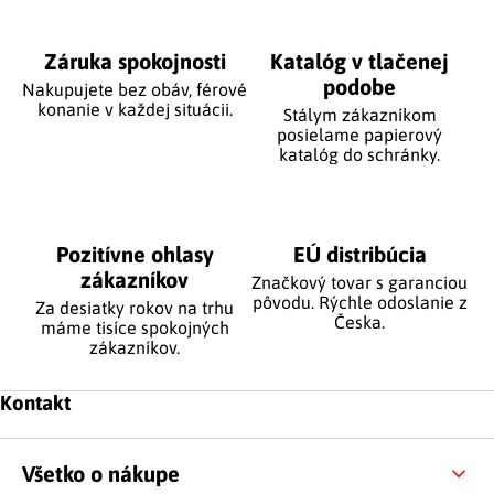
Záruka spokojnosti
Katalóg v tlačenej
podobe
Nakupujete bez obáv, férové
​​konanie v každej situácii.
Stálym zákazníkom
posielame papierový
katalóg do schránky.
Pozitívne ohlasy
EÚ distribúcia
zákazníkov
Značkový tovar s garanciou
pôvodu. Rýchle odoslanie z
Za desiatky rokov na trhu
Česka.
máme tisíce spokojných
zákazníkov.
Zápätie
Kontakt
Všetko o nákupe