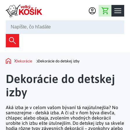
Prejsť na obsah
Nákupný košík
02 2220 5080
Dekorácie
Bytové dekorácie
Domácnosť
Dekorácie
Dekorácie do detskej izby
Domov
Záhradné dekorácie
Bytový textil
Kuchyňa
Dekorácie do detskej
Kvety a vence
Domáce elektro
Kuchynské pomôcky
izby
Nábytok
Svetelné dekorácie
Predsieň a chodba
Prestieranie a stolovanie
Kúpeľňový nábytok
Záhrada
Fontány a studne
Kúpeľňa a záchod
Aká izba je v celom vašom bývaní tá najútulnejšia? No
Príprava nápojov
Nábytok do predsiene
samozrejme - detská izba. A či už v ňom býva dievča,
Veľkonočné dekorácie
Záhradné doplnky
Voľný čas
Spálňa a šatňa
chlapec alebo obaja, zvolením vhodných dekorácií
Grilovanie a vyprážanie
urobíte ich izbu ešte útulnejším. Do detskej izby sa skvele
Kancelársky nábytok
Dekorácie na hrob
Záhradný nábytok
hodia rôzne typy závesných dekorácií – zvonkohry alebo
Upratovacie prostriedky
Auto príslušenstvo