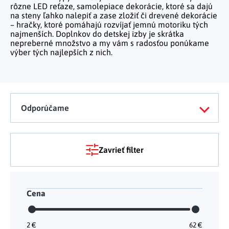
Telo a zdravie
Uchovávanie potravín
rôzne LED reťaze, samolepiace dekorácie, ktoré sa dajú
Kuchynský nábytok
Figúrky a sošky
Práca na záhrade
na steny ľahko nalepiť a zase zložiť či drevené dekorácie
Organizácia domácnosti
Cestovanie
Umývanie riadu a upratovanie
Kozmetika a parfumy
– hračky, ktoré pomáhajú rozvíjať jemnú motoriku tých
Inšpirácie
Nábytok do spálne
Vianočné dekorácie
Plašiče škodcov
najmenších. Doplnkov do detskej izby je skrátka
Kancelária a komunikácia
Outdoor
nepreberné množstvo a my vám s radosťou ponúkame
Kuchynské police
Fitness a šport
Detský nábytok
Tipy na darčeky
výber tých najlepších z nich.
Dielňa a náradie
Chovateľské potreby
Pečenie a varenie
Masáže a relax
Doplňky
Kempovanie
Vonkajšie osvetlenie
Hračky
Osobná hygiena
Nábytok do obývačky
Užite si leto naplno
Vonkajšie grilovanie
Kreatívne tvorenie
Zdravotné pomôcky
Odporúčame
Citrusové leto
Lapače hmyzu
Móda
Všetko pre záhradnú párty
Solárne vychytávky na záhradu
Zavrieť filter
Jarné kvetinové kolekcie
Výpredaj
Cena
2
€
62
€