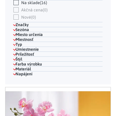
Na sklade
16
Akčná cena
0
Nové
0
Značky
Sezóna
Miesto určenia
Miestnosť
Typ
Umiestnenie
Príležitosť
Štýl
Farba výrobku
Materiál
Napájení
Výpis produktov