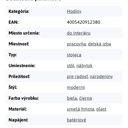
Kategória
:
Hodiny
EAN
:
4005420912380
Miesto určenia
:
do interiéru
Miestnosť
:
pracovňa
,
detská izba
Typ
:
stojaca
Umiestnenie
:
stôl
,
nábytok
Príležitosť
:
pre radosť
,
narodeniny
Štýl
:
moderný
Farba výrobku
:
biela
,
čierna
Materiál
:
umelá hmota
,
plast
Napájení
:
batériové