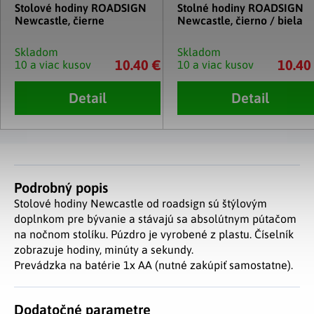
Stolové hodiny ROADSIGN
Stolné hodiny ROADSIGN
Newcastle, čierne
Newcastle, čierno / biela
Skladom
Skladom
10.40 €
10.40
10 a viac kusov
10 a viac kusov
Detail
Detail
Podrobný popis
Stolové hodiny Newcastle od roadsign sú štýlovým
doplnkom pre bývanie a stávajú sa absolútnym pútačom
na nočnom stolíku. Púzdro je vyrobené z plastu. Číselník
zobrazuje hodiny, minúty a sekundy.
Prevádzka na batérie 1x AA (nutné zakúpiť samostatne).
Dodatočné parametre