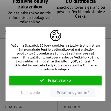
Pozitívne ohlasy
EÚ distribúcia
zákazníkov
Značkový tovar s garanciou
pôvodu. Rýchle odoslanie z
Za desiatky rokov na trhu
Česka.
máme tisíce spokojných
zákazníkov.
Súvisiaci tovar
Vážení zákazníci.
Súbory cookies a služby tretích strán
nám pomáhajú lepšie optimalizovať naše služby,
produktovú ponuku a záujmové reklamy pre váš
maximálny zážitok z nákupu v eshope Veľkého košíka.
Svoj súhlas nám udelíte tlačidlom „OK, súhlasím“.
Odvolať ho môžete kedykoľvek na stránke
Ochrana
osobných údajov
.
Nastavenie
ROADSIGN
ROADSIGN