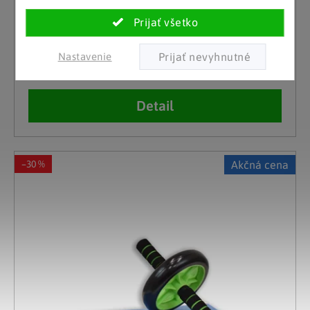
Umbro
Gymnastická lopta 75 cm
Nastavenie
Skladom
17.50 €
(1 ks)
Detail
–30 %
Akčná cena