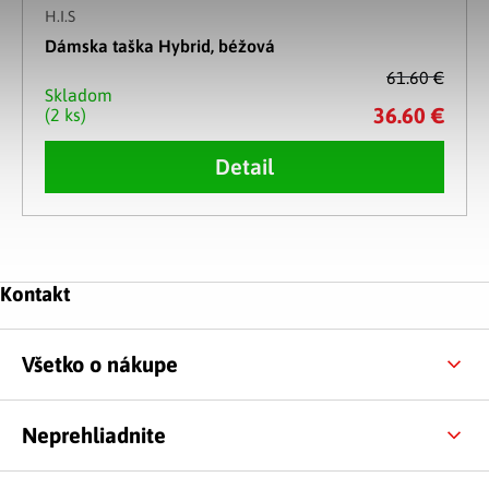
H.I.S
Dámska taška Hybrid, béžová
61.60 €
Skladom
36.60 €
(2 ks)
Detail
Ovládacie prvky výpisu
Zápätie
Kontakt
Všetko o nákupe
Neprehliadnite