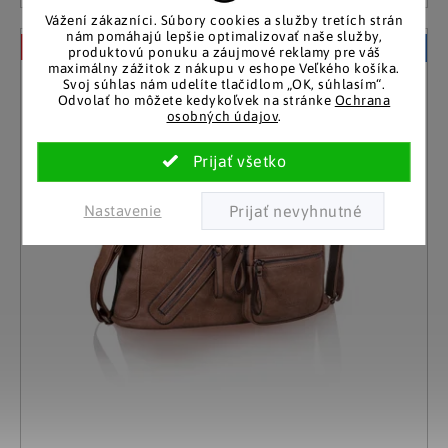
Vážení zákazníci.
Súbory cookies a služby tretích strán
nám pomáhajú lepšie optimalizovať naše služby,
–40 %
Akčná cena
produktovú ponuku a záujmové reklamy pre váš
maximálny zážitok z nákupu v eshope Veľkého košíka.
Svoj súhlas nám udelíte tlačidlom „OK, súhlasím“.
Odvolať ho môžete kedykoľvek na stránke
Ochrana
osobných údajov
.
Nastavenie