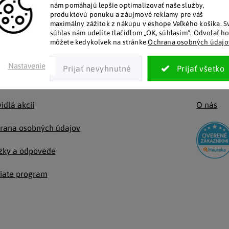
nám pomáhajú lepšie optimalizovať naše služby,
Lapače hmyzu
tko o nákupe
Nepreh
Sošky anjelov
Riad do mikrovlnky
Kreslá
Komody a skrinky
Dráčikovia
Strojčeky na cesto
Police a regály
Sošky buddha
|
|
|
|
|
|
|
|
produktovú ponuku a záujmové reklamy pre váš
Mobilné zariadenia
Kancelárske vybavenie
|
maximálny zážitok z nákupu v eshope Veľkého košíka.
Sošky do záhrady
Hrnce a pokrievky
Vitríny
Konferenčné stolíky
Figúrky zvierat
Panvice a pekáče
Nástenné police
Škriatkovia
S
|
|
|
|
|
|
súhlas nám udelíte tlačidlom „OK, súhlasím“.
Odvolať h
Formy na pečenie a plechy
rava a platba
Náš blo
môžete kedykoľvek na stránke
Ochrana osobných údajo
lamácia a vrátenie
Online k
Nastavenie
hodné podmienky
Kontakty
idlá akcií
O nás
rana osobných údajov
zky a odpovede
liate program