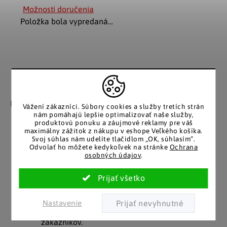
Možnosti doručenia
Položka bola vypredaná…
Záruka spokojnosti
Katalóg v tlačenej
podobe
Nakupujete bez obáv, férové
Vážení zákazníci.
Súbory cookies a služby tretích strán
​​konanie v každej situácii.
Stálym zákazníkom
nám pomáhajú lepšie optimalizovať naše služby,
produktovú ponuku a záujmové reklamy pre váš
posielame papierový
maximálny zážitok z nákupu v eshope Veľkého košíka.
katalóg do schránky.
Svoj súhlas nám udelíte tlačidlom „OK, súhlasím“.
Odvolať ho môžete kedykoľvek na stránke
Ochrana
osobných údajov
.
Pozitívne ohlasy
EÚ distribúcia
zákazníkov
Značkový tovar s garanciou
pôvodu. Rýchle odoslanie z
Nastavenie
Za desiatky rokov na trhu
Česka.
máme tisíce spokojných
zákazníkov.