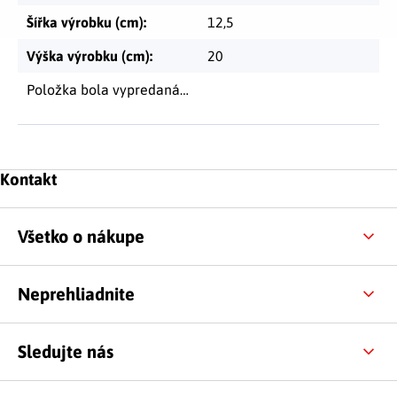
Šířka výrobku (cm)
:
12,5
Výška výrobku (cm)
:
20
Položka bola vypredaná…
Zápätie
Kontakt
Všetko o nákupe
Neprehliadnite
Sledujte nás