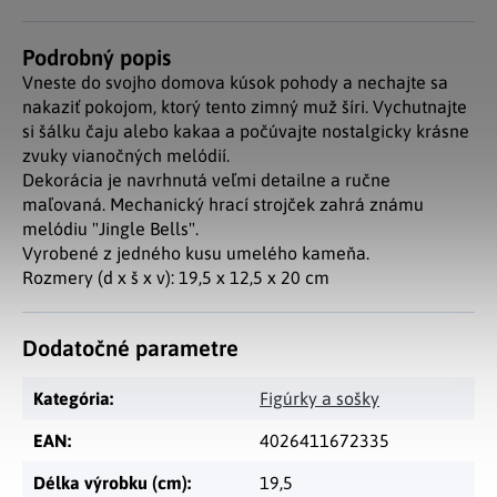
Podrobný popis
Vneste do svojho domova kúsok pohody a nechajte sa
nakaziť pokojom, ktorý tento zimný muž šíri. Vychutnajte
si šálku čaju alebo kakaa a počúvajte nostalgicky krásne
zvuky vianočných melódií.
Dekorácia je navrhnutá veľmi detailne a ručne
maľovaná. Mechanický hrací strojček zahrá známu
melódiu "Jingle Bells".
Vyrobené z jedného kusu umelého kameňa.
Rozmery (d x š x v): 19,5 x 12,5 x 20 cm
Dodatočné parametre
Kategória
:
Figúrky a sošky
EAN
:
4026411672335
Délka výrobku (cm)
:
19,5