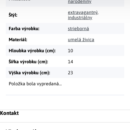
narodeniny
extravagantný
,
Štýl
:
industriálny
Farba výrobku
:
strieborná
Materiál
:
umelá živica
Hloubka výrobku (cm)
:
10
Šířka výrobku (cm)
:
14
Výška výrobku (cm)
:
23
Položka bola vypredaná…
Zápätie
Kontakt