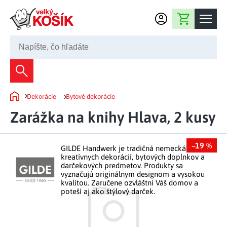
Prejsť na obsah
Nákupný košík
02 2220 5080
Dekorácie
Dekorácie
Bytové dekorácie
Bytové dekorácie
Domov
Domácnosť
Zarážka na knihy Hlava, 2 kusy
Záhradné dekorácie
Bytový textil
Kuchyňa
Kvety a vence
–19 %
Domáce elektro
GILDE Handwerk je tradičná nemecká značka
Kuchynské pomôcky
Nábytok
kreatívnych dekorácií, bytových doplnkov a
Svetelné dekorácie
darčekových predmetov. Produkty sa
Predsieň a chodba
Prestieranie a stolovanie
vyznačujú originálnym designom a vysokou
Kúpeľňový nábytok
Záhrada
Fontány a studne
kvalitou. Zaručene ozvláštni Váš domov a
Kúpeľňa a záchod
Príprava nápojov
poteší aj ako štýlový darček.
Nábytok do predsiene
Veľkonočné dekorácie
Záhradné doplnky
Voľný čas
Spálňa a šatňa
Grilovanie a vyprážanie
Kancelársky nábytok
Dekorácie na hrob
Záhradný nábytok
Upratovacie prostriedky
Auto príslušenstvo