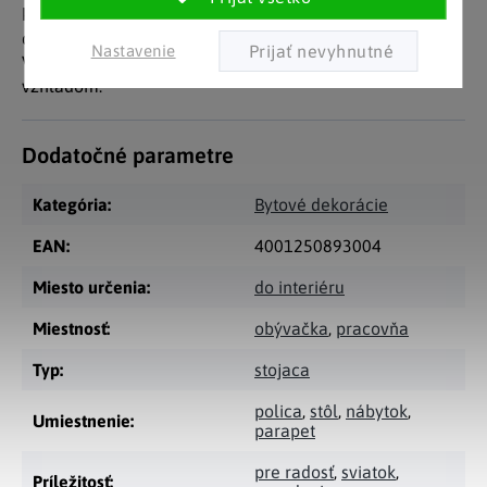
každej knižnice či kancelárie. Obzvlášť vhodné ako
darček pre obdivovateľov Steampunku.
Nastavenie
Vyrobené z polyresinu v striebornej farbe so starožitným
vzhľadom.
Dodatočné parametre
Kategória
:
Bytové dekorácie
EAN
:
4001250893004
Miesto určenia
:
do interiéru
Miestnosť
:
obývačka
,
pracovňa
Typ
:
stojaca
polica
,
stôl
,
nábytok
,
Umiestnenie
:
parapet
pre radosť
,
sviatok
,
Príležitosť
: