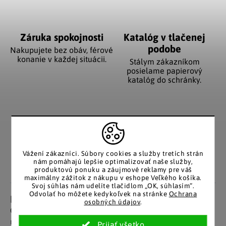
Záruka spokojnosti
Katalóg v tlačenej
podobe
Nakupujete bez obáv, férové
​​konanie v každej situácii.
Stálym zákazníkom
posielame papierový
katalóg do schránky.
Pozitívne ohlasy
EÚ distribúcia
zákazníkov
Značkový tovar s garanciou
pôvodu. Rýchle odoslanie z
Za desiatky rokov na trhu
Vážení zákazníci.
Súbory cookies a služby tretích strán
Česka.
máme tisíce spokojných
nám pomáhajú lepšie optimalizovať naše služby,
zákazníkov.
produktovú ponuku a záujmové reklamy pre váš
maximálny zážitok z nákupu v eshope Veľkého košíka.
Svoj súhlas nám udelíte tlačidlom „OK, súhlasím“.
Odvolať ho môžete kedykoľvek na stránke
Ochrana
Podrobný popis
osobných údajov
.
Originální zarážka na knihy - napoly ludske hlava,
napoly lebka. Skutočne skvostný a praktický doplnok