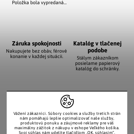
Položka bola vypredaná…
Záruka spokojnosti
Katalóg v tlačenej
podobe
Nakupujete bez obáv, férové
​​konanie v každej situácii.
Stálym zákazníkom
posielame papierový
katalóg do schránky.
Pozitívne ohlasy
EÚ distribúcia
zákazníkov
Značkový tovar s garanciou
pôvodu. Rýchle odoslanie z
Za desiatky rokov na trhu
Vážení zákazníci.
Súbory cookies a služby tretích strán
Česka.
máme tisíce spokojných
nám pomáhajú lepšie optimalizovať naše služby,
zákazníkov.
produktovú ponuku a záujmové reklamy pre váš
maximálny zážitok z nákupu v eshope Veľkého košíka.
Svoj súhlas nám udelíte tlačidlom „OK, súhlasím“.