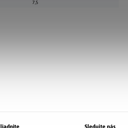
7,5
liadnite
Sledujte nás