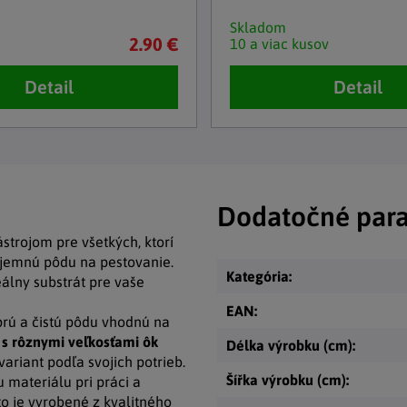
Skladom
2.90 €
10 a viac kusov
Detail
Detail
Dodatočné par
trojom pre všetkých, ktorí
 jemnú pôdu na pestovanie.
Kategória
:
álny substrát pre vaše
EAN
:
yprú a čistú pôdu vhodnú na
s rôznymi veľkosťami ôk
Délka výrobku (cm)
:
ariant podľa svojich potrieb.
Šířka výrobku (cm)
:
 materiálu pri práci a
o je vyrobené z kvalitného