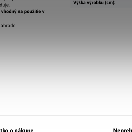
Výška výrobku (cm)
:
duje.
e vhodný na použitie v
 záhrade
tko o nákupe
Nepreh