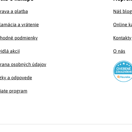
rava a platba
Náš blo
lamácia a vrátenie
Online k
hodné podmienky
Kontakty
idlá akcií
O nás
rana osobných údajov
zky a odpovede
liate program