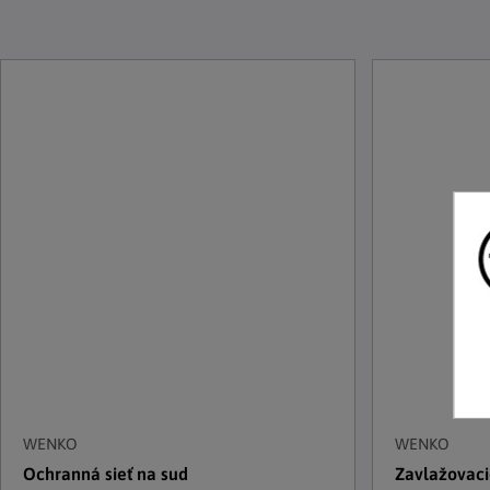
WENKO
WENKO
Ochranná sieť na sud
Zavlažovacie