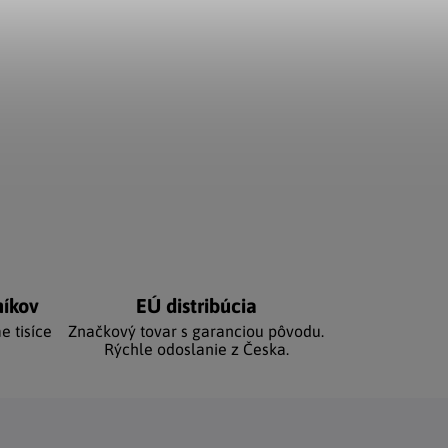
níkov
EÚ distribúcia
e tisíce
Značkový tovar s garanciou pôvodu.
Rýchle odoslanie z Česka.