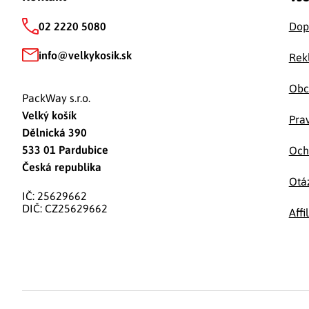
02 2220 5080
Dop
info
@
velkykosik.sk
Rek
Obc
PackWay s.r.o.
Velký košík
Prav
Dělnická 390
533 01 Pardubice
Och
Česká republika
Otá
IČ: 25629662
DIČ: CZ25629662
Affi