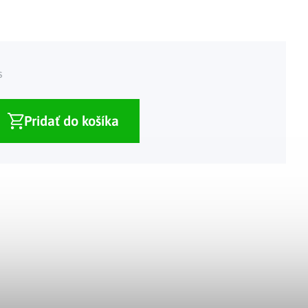
Adventné kalendáre
Adventné svietniky
|
|
Adventné vence
Vianočné osvetlenie
|
|
Vianočné ozdoby
Vianočná dedinka
|
s
Pridať do košíka