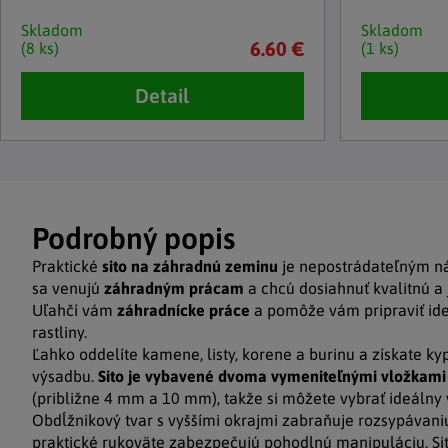
Skladom
Skladom
6.60 €
(8 ks)
(1 ks)
Detail
Podrobný popis
Praktické
sito na záhradnú zeminu
je nepostrádateľným nás
sa venujú
záhradným prácam
a chcú dosiahnuť kvalitnú a
Uľahčí vám
záhradnícke práce
a pomôže vám pripraviť ide
rastliny.
Ľahko oddelíte kamene, listy, korene a burinu a získate k
výsadbu.
Sito je vybavené dvoma vymeniteľnými vložkami 
(približne 4 mm a 10 mm), takže si môžete vybrať ideálny v
Obdĺžnikový tvar s vyššími okrajmi zabraňuje rozsypávaniu
praktické rukoväte zabezpečujú pohodlnú manipuláciu. Sit