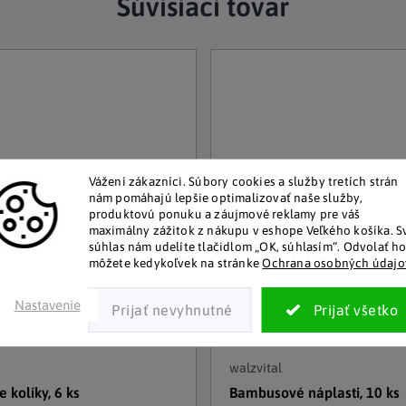
Súvisiaci tovar
Vážení zákazníci.
Súbory cookies a služby tretích strán
nám pomáhajú lepšie optimalizovať naše služby,
produktovú ponuku a záujmové reklamy pre váš
maximálny zážitok z nákupu v eshope Veľkého košíka.
S
súhlas nám udelíte tlačidlom „OK, súhlasím“.
Odvolať h
môžete kedykoľvek na stránke
Ochrana osobných údajo
Nastavenie
walzvital
 kolíky, 6 ks
Bambusové náplasti, 10 ks