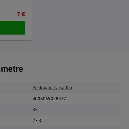
7 €
ametre
Pestovanie a sadba
4008069028337
35
27,3