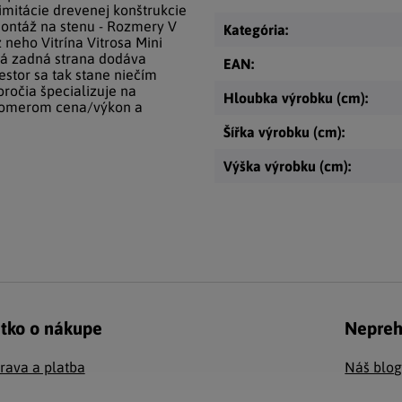
imitácie drevenej konštrukcie
montáž na stenu - Rozmery V
Kategória
:
 neho Vitrína Vitrosa Mini
ová zadná strana dodáva
EAN
:
stor sa tak stane niečím
ročia špecializuje na
Hloubka výrobku (cm)
:
 pomerom cena/výkon a
Šířka výrobku (cm)
:
Výška výrobku (cm)
:
tko o nákupe
Nepreh
rava a platba
Náš blo