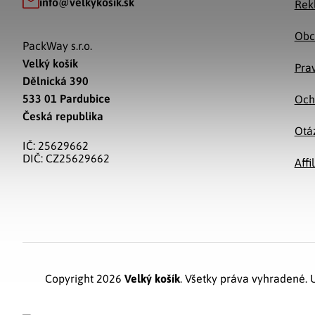
info
@
velkykosik.sk
Rek
Obc
PackWay s.r.o.
Velký košík
Prav
Dělnická 390
533 01 Pardubice
Och
Česká republika
Otá
IČ: 25629662
DIČ: CZ25629662
Affi
Copyright 2026
Velký košík
. Všetky práva vyhradené.