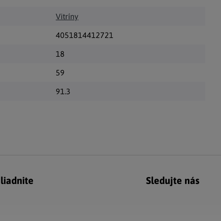
Vitríny
4051814412721
18
59
91.3
liadnite
Sledujte nás
g