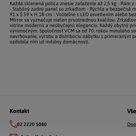
Každá sklenená polica znesie zaťaženie až 2,5 kg - Rám z 
- Stabilný zadný panel so zrkadlom - Rýchla a bezpečná 
91 x Š 59 x H 18 cm - Voliteľne s LED osvetlením alebo bez
Mirror sa vyznačuje nielen prvotriednou kvalitou. Zrkadl
vitríne modernú a neobyčajnú eleganciu. Každý obytný prie
výnimočným. Spoločnosť VCM sa od 70. rokov minulého sto
navrhovanie, výrobu a distribúciu nábytku s primeraným
ozdobila ním už milióny domácností.
Zápätie
Vše
Kontakt
02 2220 5080
Dop