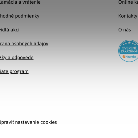
lamácia a vrátenie
Online k
hodné podmienky
Kontakty
idlá akcií
O nás
rana osobných údajov
zky a odpovede
liate program
Upraviť nastavenie cookies