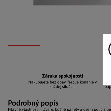
Záruka spokojnosti
Kat
Nakupujete bez obáv, férové ​​konanie v
Stá
každej situácii.
pap
Podrobný popis
Hlavné vlastnosti: - Dvere, bočné panely a osem políc z b