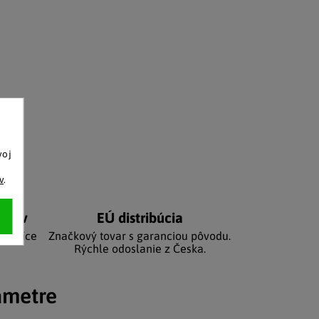
voj
o
v
.
níkov
EÚ distribúcia
e tisíce
Značkový tovar s garanciou pôvodu.
Rýchle odoslanie z Česka.
ametre