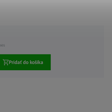
Adventné kalendáre
Adventné svietniky
|
|
Adventné vence
Vianočné osvetlenie
|
|
Vianočné ozdoby
Vianočná dedinka
|
pes
Pridať do košíka