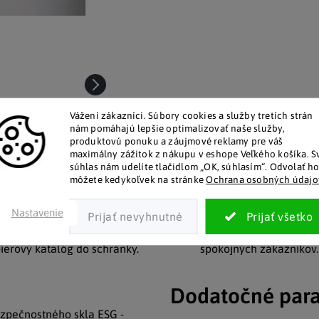
Vážení zákazníci.
Súbory cookies a služby tretích strán
nám pomáhajú lepšie optimalizovať naše služby,
produktovú ponuku a záujmové reklamy pre váš
maximálny zážitok z nákupu v eshope Veľkého košíka.
S
súhlas nám udelíte tlačidlom „OK, súhlasím“.
Odvolať h
môžete kedykoľvek na stránke
Ochrana osobných údajo
Nastavenie
alóg v tlačenej podobe
Pozitívne ohlasy zákaz
lym zákazníkom posielame
Za desiatky rokov na trhu mám
ierový katalóg do schránky.
spokojných zákazníkov.
Dodatočné par
ezpečnostného skla ESG -