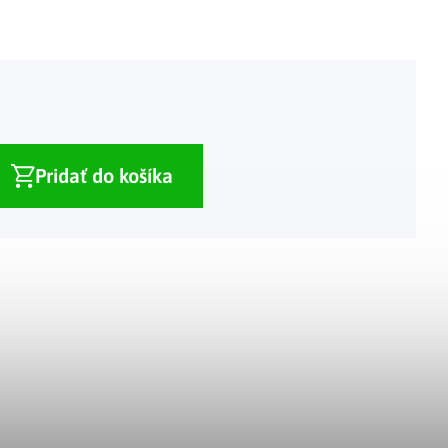
Adventné kalendáre
Adventné svietniky
|
|
Adventné vence
Vianočné osvetlenie
|
|
Vianočné ozdoby
Vianočná dedinka
|
Pridať do košíka