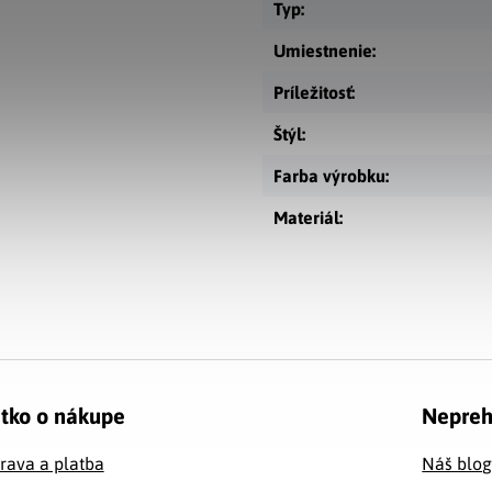
Typ
:
Umiestnenie
:
Príležitosť
:
Štýl
:
Farba výrobku
:
Materiál
:
tko o nákupe
Nepreh
rava a platba
Náš blo