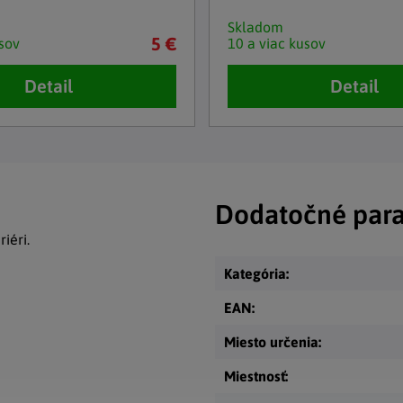
Skladom
5 €
sov
10 a viac kusov
Detail
Detail
Dodatočné par
iéri.
Kategória
:
EAN
:
Miesto určenia
:
Miestnosť
: