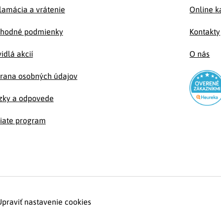
lamácia a vrátenie
Online k
hodné podmienky
Kontakty
idlá akcií
O nás
rana osobných údajov
zky a odpovede
liate program
Upraviť nastavenie cookies