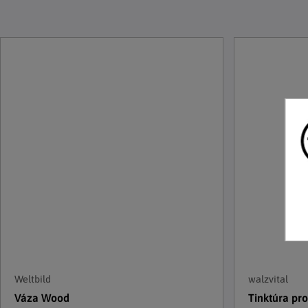
Weltbild
walzvital
Váza Wood
Tinktúra pro