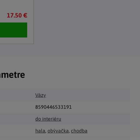
17.50 €
ametre
Vázy
8590446533191
do interiéru
hala
,
obývačka
,
chodba