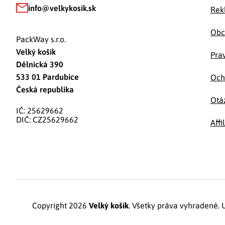
info
@
velkykosik.sk
Rek
Obc
PackWay s.r.o.
Velký košík
Prav
Dělnická 390
533 01 Pardubice
Och
Česká republika
Otá
IČ: 25629662
DIČ: CZ25629662
Affi
Copyright 2026
Velký košík
. Všetky práva vyhradené.