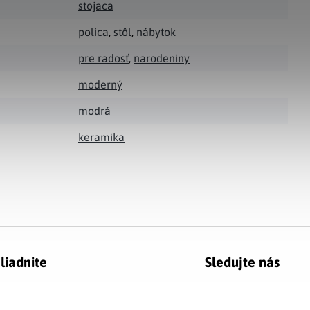
stojaca
polica
,
stôl
,
nábytok
pre radosť
,
narodeniny
moderný
modrá
keramika
liadnite
Sledujte nás
g