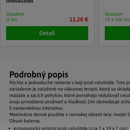
InnovaGoods
Skladom
Skladom
11.20 €
(5 ks)
10 a viac ku
Detail
Podrobný popis
Rýchle a jednoduché riešenie v boji proti celulitíde. Toto p
zariadenie je založené na vákuovej terapii, ktorá sa sklad
masáže a sacích pohybov, ktoré pomáhajú redukovať celul
svoju prirodzenú pružnosť a hladkosť, čím obmedzuje och
S nastaviteľnou intenzitou.
Maximálne denné použitie v rovnakej oblasti tela: medzi 5
Obsah balenia:
ergonomický prístroj proti celulitíde (cca 7 x 19 x 7 cm)