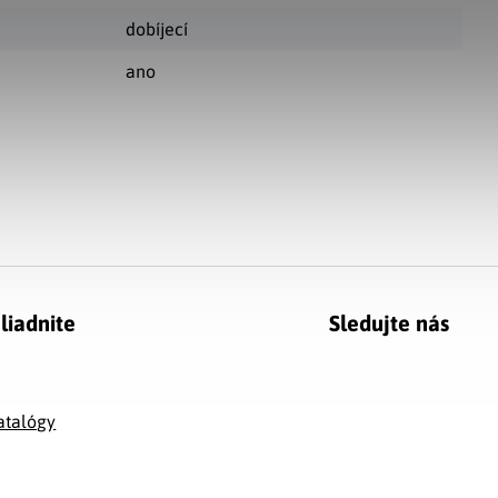
dobíjecí
ano
liadnite
Sledujte nás
g
atalógy