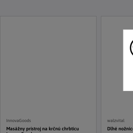
InnovaGoods
walzvital
Masážny prístroj na krčnú chrbticu
Dlhé nožnic