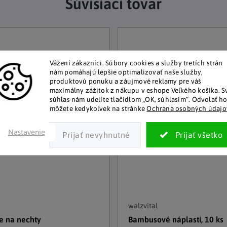
Súvisiaci tovar
Vážení zákazníci.
Súbory cookies a služby tretích strán
nám pomáhajú lepšie optimalizovať naše služby,
produktovú ponuku a záujmové reklamy pre váš
maximálny zážitok z nákupu v eshope Veľkého košíka.
S
súhlas nám udelíte tlačidlom „OK, súhlasím“.
Odvolať h
môžete kedykoľvek na stránke
Ochrana osobných údajo
Nastavenie
walzvital
e na nechty
Bambusové náplasti, 10 ks