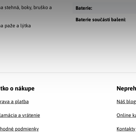
a stehná, boky, bruško a
Baterie
:
Baterie součástí balení
:
a paže a lýtka
tko o nákupe
Nepreh
rava a platba
Náš blo
lamácia a vrátenie
Online k
hodné podmienky
Kontakty