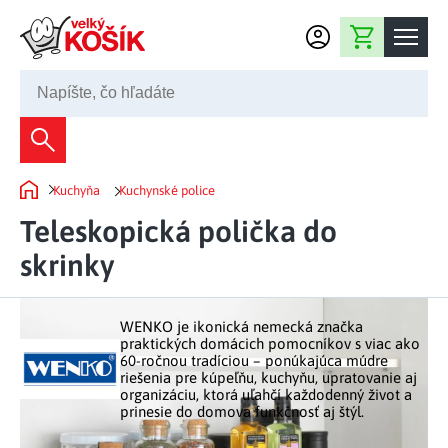
Prejsť na obsah
Nákupný košík
02 2220 5080
Dekorácie
Kuchyňa
Kuchynské police
Bytové dekorácie
Domov
Domácnosť
Teleskopická polička do
Záhradné dekorácie
Bytový textil
skrinky
Kuchyňa
Kvety a vence
Domáce elektro
Kuchynské pomôcky
Nábytok
Svetelné dekorácie
WENKO je ikonická nemecká značka
Predsieň a chodba
Prestieranie a stolovanie
praktických domácich pomocníkov s viac ako
Kúpeľňový nábytok
Záhrada
Fontány a studne
60-ročnou tradíciou – ponúkajúca múdre
Kúpeľňa a záchod
Príprava nápojov
riešenia pre kúpeľňu, kuchyňu, upratovanie aj
Nábytok do predsiene
organizáciu, ktorá uľahčí každodenný život a
Veľkonočné dekorácie
Záhradné doplnky
Voľný čas
Spálňa a šatňa
prinesie do domova funkčnosť aj štýl.
Grilovanie a vyprážanie
Kancelársky nábytok
Dekorácie na hrob
Záhradný nábytok
Upratovacie prostriedky
Auto príslušenstvo