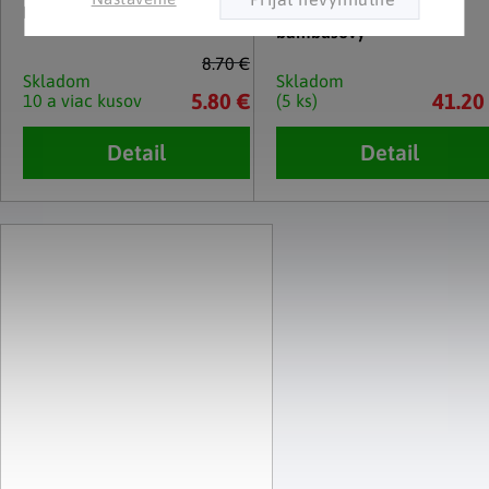
Rohový stojan na taniere
Organizér do kuchyne
bambusový
8.70 €
Skladom
Skladom
5.80 €
41.20
10 a viac kusov
(5 ks)
Detail
Detail