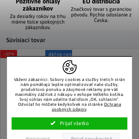
Pozitívne ohlasy
EÚ distribúcia
zákazníkov
Značkový tovar s garanciou
pôvodu. Rýchle odoslanie z
Za desiatky rokov na trhu
Česka.
máme tisíce spokojných
zákazníkov.
Súvisiaci tovar
–33 %
Akčná cena
Vážení zákazníci.
Súbory cookies a služby tretích strán
nám pomáhajú lepšie optimalizovať naše služby,
produktovú ponuku a záujmové reklamy pre váš
maximálny zážitok z nákupu v eshope Veľkého košíka.
Svoj súhlas nám udelíte tlačidlom „OK, súhlasím“.
Odvolať ho môžete kedykoľvek na stránke
Ochrana
osobných údajov
.
RUCO
Weltbild
Nastavenie