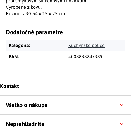
protišmykovým silikónovými nožičkami.
Vyrobené z kovu.
Rozmery 30-54 x 15 x 25 cm
Dodatočné parametre
Kategória
:
Kuchynské police
EAN
:
4008838247389
Zápätie
Kontakt
Všetko o nákupe
Neprehliadnite