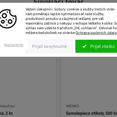
Súvisiaci tovar
Vážení zákazníci.
Súbory cookies a služby tretích strán
nám pomáhajú lepšie optimalizovať naše služby,
produktovú ponuku a záujmové reklamy pre váš
maximálny zážitok z nákupu v eshope Veľkého košíka.
S
súhlas nám udelíte tlačidlom „OK, súhlasím“.
Odvolať h
môžete kedykoľvek na stránke
Ochrana osobných údajo
Nastavenie
Hausfrau
WENKO
a, 2 ks
Samolepiace etikety, 500 k