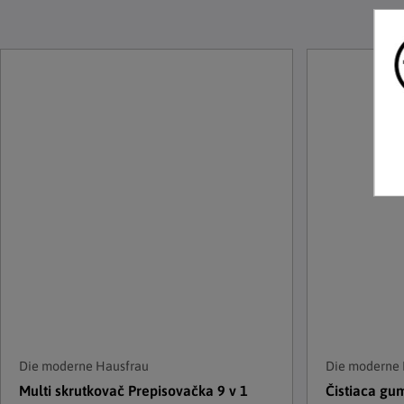
Die moderne Hausfrau
Die moderne 
Multi skrutkovač Prepisovačka 9 v 1
Čistiaca gum