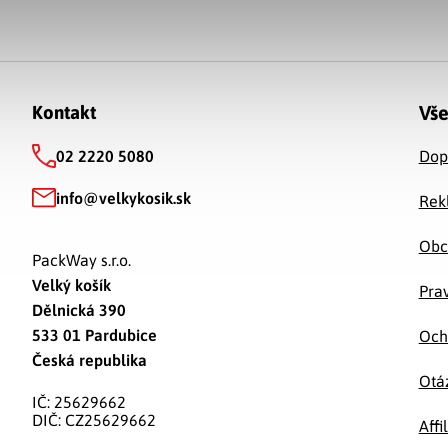
Zápätie
Vše
Kontakt
02 2220 5080
Dop
info
@
velkykosik.sk
Rek
Obc
PackWay s.r.o.
Velký košík
Prav
Dělnická 390
533 01 Pardubice
Och
Česká republika
Otá
IČ: 25629662
DIČ: CZ25629662
Affi