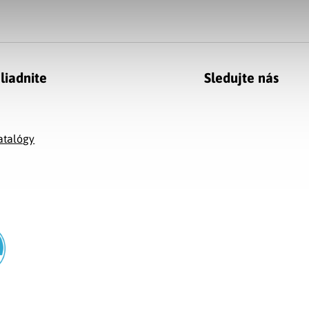
liadnite
Sledujte nás
g
atalógy