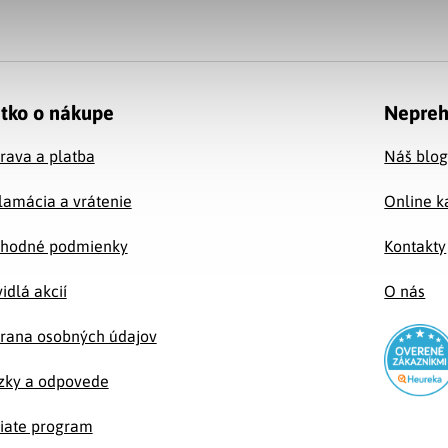
tko o nákupe
Nepreh
rava a platba
Náš blo
lamácia a vrátenie
Online k
hodné podmienky
Kontakty
idlá akcií
O nás
rana osobných údajov
zky a odpovede
liate program