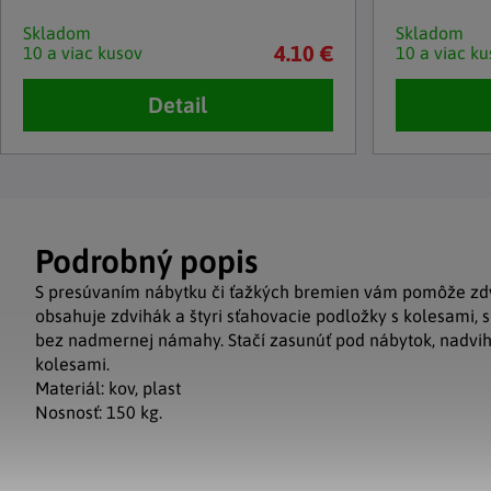
Skladom
Skladom
4.10 €
10 a viac kusov
10 a viac ku
Detail
Podrobný popis
S presúvaním nábytku či ťažkých bremien vám pomôže zdv
obsahuje zdvihák a štyri sťahovacie podložky s kolesami, 
bez nadmernej námahy. Stačí zasunúť pod nábytok, nadvih
kolesami.
Materiál: kov, plast
Nosnosť: 150 kg.