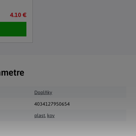
4.10 €
ametre
Doplňky
4034127950654
plast
,
kov