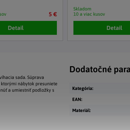
Skladom
5 €
sov
10 a viac kusov
Detail
Detail
Dodatočné par
íhacia sada. Súprava
s ktorými nábytok presuniete
Kategória
:
núť a umiestniť podložky s
EAN
:
Materiál
: