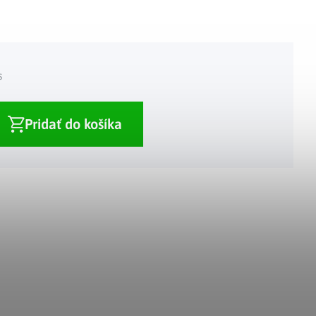
Adventné kalendáre
Adventné svietniky
|
|
Adventné vence
Vianočné osvetlenie
|
|
Vianočné ozdoby
Vianočná dedinka
|
s
Pridať do košíka