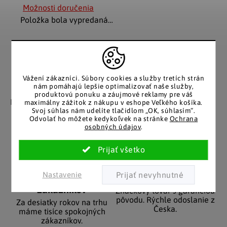
Možnosti doručenia
Položka bola vypredaná…
Vážení zákazníci.
Súbory cookies a služby tretích strán
nám pomáhajú lepšie optimalizovať naše služby,
Záruka spokojnosti
Katalóg v tlačenej
produktovú ponuku a záujmové reklamy pre váš
podobe
Nakupujete bez obáv, férové
maximálny zážitok z nákupu v eshope Veľkého košíka.
Svoj súhlas nám udelíte tlačidlom „OK, súhlasím“.
​​konanie v každej situácii.
Stálym zákazníkom
Odvolať ho môžete kedykoľvek na stránke
Ochrana
posielame papierový
osobných údajov
.
katalóg do schránky.
Nastavenie
Pozitívne ohlasy
EÚ distribúcia
zákazníkov
Značkový tovar s garanciou
pôvodu. Rýchle odoslanie z
Za desiatky rokov na trhu
Česka.
máme tisíce spokojných
zákazníkov.