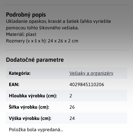
Podrobný popis
Ukladanie opaskov, kravát a šatiek ľahko vyriešite
pomocou tohto šikovného vešiaka.
Materiál: plast
Rozmery (v x š x h): 24 x 26 x 2 cm
Dodatočné parametre
Kategória
:
Vešiaky a organizéry
EAN
:
4029845110206
Hloubka výrobku (cm)
:
2
Šířka výrobku (cm)
:
26
Výška výrobku (cm)
:
24
Položka bola vypredaná…