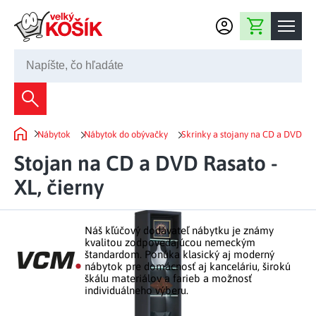
Prejsť na obsah
Nákupný košík
02 2220 5080
Dekorácie
Nábytok
Nábytok do obývačky
Skrinky a stojany na CD a DVD
Bytové dekorácie
Domov
Domácnosť
Stojan na CD a DVD Rasato -
Záhradné dekorácie
Bytový textil
XL, čierny
Kuchyňa
Kvety a vence
Domáce elektro
Kuchynské pomôcky
Nábytok
Svetelné dekorácie
Náš kľúčový dodávateľ nábytku je známy
Predsieň a chodba
Prestieranie a stolovanie
kvalitou zodpovedajúcou nemeckým
Kúpeľňový nábytok
Záhrada
Fontány a studne
štandardom. Ponúka klasický aj moderný
Kúpeľňa a záchod
Príprava nápojov
nábytok pre domácnosť aj kanceláriu, širokú
Nábytok do predsiene
škálu materiálov a farieb a možnosť
Veľkonočné dekorácie
Záhradné doplnky
Voľný čas
Spálňa a šatňa
individuálneho výberu.
Grilovanie a vyprážanie
Kancelársky nábytok
Dekorácie na hrob
Záhradný nábytok
Upratovacie prostriedky
Auto príslušenstvo