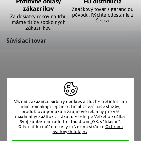
Pozitívne ohlasy
EÚ distribúcia
zákazníkov
Značkový tovar s garanciou
pôvodu. Rýchle odoslanie z
Za desiatky rokov na trhu
Česka.
máme tisíce spokojných
zákazníkov.
Súvisiaci tovar
Vážení zákazníci.
Súbory cookies a služby tretích strán
nám pomáhajú lepšie optimalizovať naše služby,
produktovú ponuku a záujmové reklamy pre váš
maximálny zážitok z nákupu v eshope Veľkého košíka.
Svoj súhlas nám udelíte tlačidlom „OK, súhlasím“.
Odvolať ho môžete kedykoľvek na stránke
Ochrana
osobných údajov
.
VCM
VCM