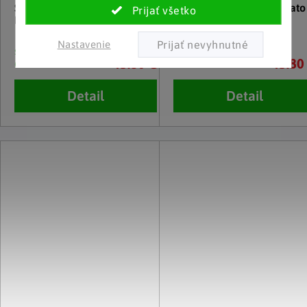
Stojan na CD a DVD Rasato -
Stojan na CD a DVD Rasato 
L, biely
L, čierny
Nastavenie
skladom u
skladom u
45.80 €
45.80
dodávateľa
dodávateľa
Detail
Detail