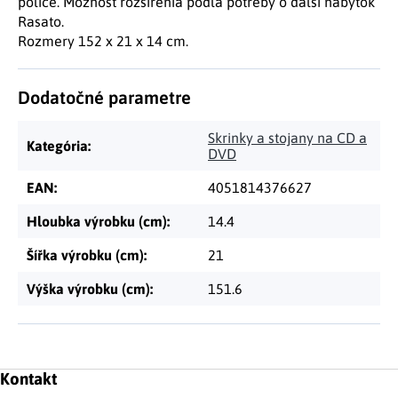
police. Možnosť rozšírenia podľa potreby o ďalší nábytok
Rasato.
Rozmery 152 x 21 x 14 cm.
Dodatočné parametre
Skrinky a stojany na CD a
Kategória
:
DVD
EAN
:
4051814376627
Hloubka výrobku (cm)
:
14.4
Šířka výrobku (cm)
:
21
Výška výrobku (cm)
:
151.6
Zápätie
Kontakt