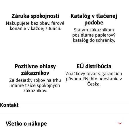
Záruka spokojnosti
Katalóg v tlačenej
podobe
Nakupujete bez obáv, férové
​​konanie v každej situácii.
Stálym zákazníkom
posielame papierový
katalóg do schránky.
Pozitívne ohlasy
EÚ distribúcia
zákazníkov
Značkový tovar s garanciou
pôvodu. Rýchle odoslanie z
Za desiatky rokov na trhu
Česka.
máme tisíce spokojných
zákazníkov.
Zápätie
Kontakt
Všetko o nákupe