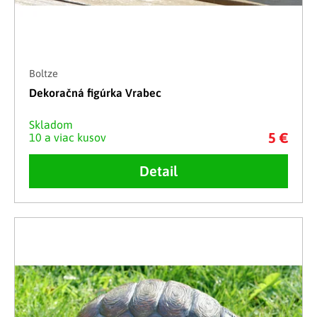
Boltze
Dekoračná figúrka Vrabec
Skladom
5 €
10 a viac kusov
Detail