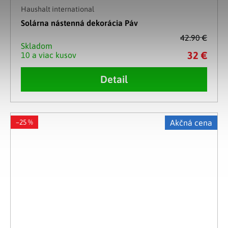
Haushalt international
Solárna nástenná dekorácia Páv
42.90 €
Skladom
32 €
10 a viac kusov
Detail
–25 %
Akčná cena