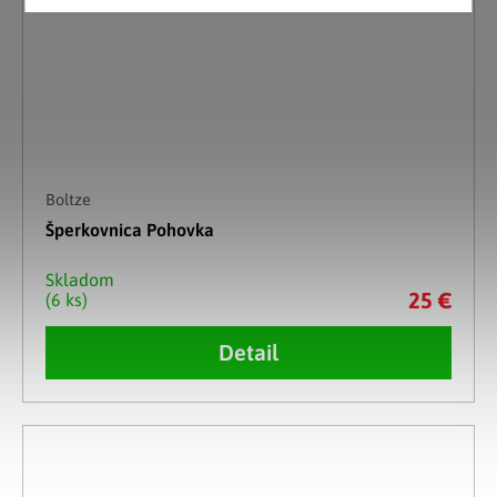
Boltze
Šperkovnica Pohovka
Skladom
25 €
(6 ks)
Detail