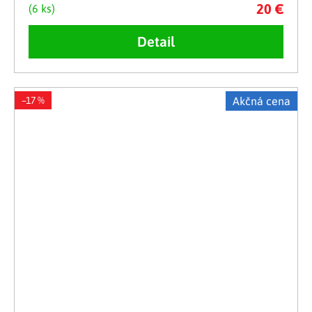
20 €
(6 ks)
Detail
–17 %
Akčná cena