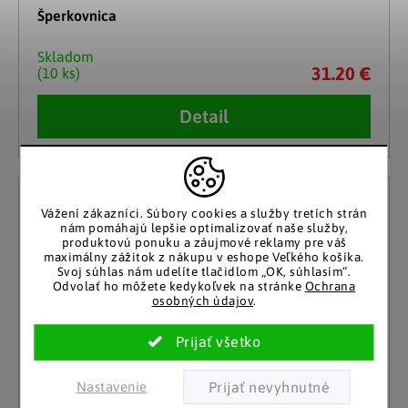
Šperkovnica
Skladom
31.20 €
(10 ks)
Detail
Vážení zákazníci.
Súbory cookies a služby tretích strán
nám pomáhajú lepšie optimalizovať naše služby,
produktovú ponuku a záujmové reklamy pre váš
maximálny zážitok z nákupu v eshope Veľkého košíka.
Svoj súhlas nám udelíte tlačidlom „OK, súhlasím“.
Odvolať ho môžete kedykoľvek na stránke
Ochrana
osobných údajov
.
Nastavenie