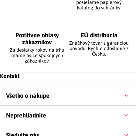
posielame papierový
katalóg do schránky.
Pozitívne ohlasy
EÚ distribúcia
zákazníkov
Značkový tovar s garanciou
pôvodu. Rýchle odoslanie z
Za desiatky rokov na trhu
Česka.
máme tisíce spokojných
zákazníkov.
Zápätie
Kontakt
Všetko o nákupe
Neprehliadnite
Sledujte nás