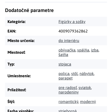
Dodatočné parametre
Kategória
:
Figúrky a sošky
EAN
:
4009079362862
Miesto určenia
:
do interiéru
obývačka
,
spálňa
,
izba
,
Miestnosť
:
šatňa
Typ
:
stojaca
polica
,
stôl
,
nábytok
,
Umiestnenie
:
parapet
pre radosť
,
sviatok
,
Príležitosť
:
narodeniny
Štýl
:
romantický
,
moderný
Farba výrobku
:
strieborná