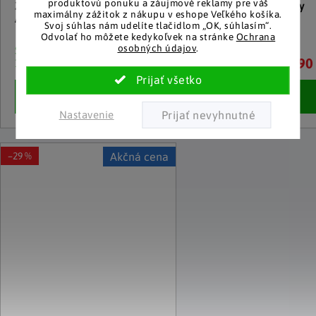
produktovú ponuku a záujmové reklamy pre váš
Závesná sklenená dekorácia
Regál Mramor, 2 zásuvky
maximálny zážitok z nákupu v eshope Veľkého košíka.
Anjel strážny, 3 kusy
Svoj súhlas nám udelíte tlačidlom „OK, súhlasím“.
Odvolať ho môžete kedykoľvek na stránke
Ochrana
osobných údajov
.
Skladom
Skladom
10.40 €
57.90
10 a viac kusov
10 a viac kusov
Detail
Detail
Nastavenie
–29 %
Akčná cena