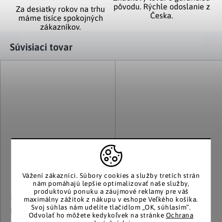
pôvodu. Rýchle odoslanie z
Za desiatky rokov na trhu
Česka.
máme tisíce spokojných
zákazníkov.
Súvisiaci tovar
Vážení zákazníci.
Súbory cookies a služby tretích strán
nám pomáhajú lepšie optimalizovať naše služby,
produktovú ponuku a záujmové reklamy pre váš
Die moderne Hausfrau
Weltbild
maximálny zážitok z nákupu v eshope Veľkého košíka.
Svoj súhlas nám udelíte tlačidlom „OK, súhlasím“.
Pasca na osy, žltá
Záhradné zápichy Kvety,
Odvolať ho môžete kedykoľvek na stránke
Ochrana
súprava 6 ks