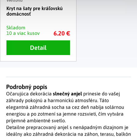
Kryt na šaty pre kráľovskú
domácnosť
Skladom
6.20 €
10 a viac kusov
Detail
Podrobný popis
Očarujúca dekorácia
slnečný anjel
prinesie do vašej
záhrady pokojnú a harmonickú atmosféru. Táto
elegantná záhradná socha sa cez deň nabíja solárnou
energiou a po zotmení sa jemne rozsvieti, čím vytvára
príjemné ambientné svetlo.
Detailne prepracovaný anjel s nenápadným dizajnom je
ideálny ako záhradná dekorácia na záhon, terasu, balkón