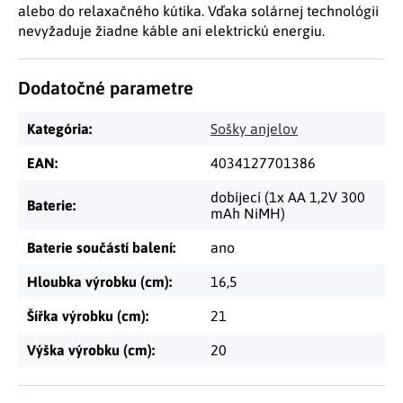
alebo do relaxačného kútika. Vďaka solárnej technológii
nevyžaduje žiadne káble ani elektrickú energiu.
Dodatočné parametre
Kategória
:
Sošky anjelov
EAN
:
4034127701386
dobíjecí (1x AA 1,2V 300
Baterie
:
mAh NiMH)
Baterie součástí balení
:
ano
Hloubka výrobku (cm)
:
16,5
Šířka výrobku (cm)
:
21
Výška výrobku (cm)
:
20