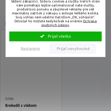
Vážení zákazníci.
Súbory cookies a služby tretích strán
pôvodu. Rýchle odoslanie z
Za desiatky rokov na trhu
nám pomáhajú lepšie optimalizovať naše služby,
Česka.
máme tisíce spokojných
produktovú ponuku a záujmové reklamy pre váš
zákazníkov.
maximálny zážitok z nákupu v eshope Veľkého košíka.
Svoj súhlas nám udelíte tlačidlom „OK, súhlasím“.
Odvolať ho môžete kedykoľvek na stránke
Ochrana
Súvisiaci tovar
osobných údajov
.
Nastavenie
Gilde
Krokodíl s vtákom