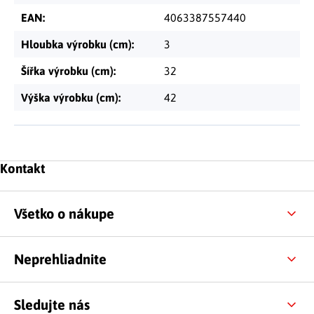
EAN
:
4063387557440
Hloubka výrobku (cm)
:
3
Šířka výrobku (cm)
:
32
Výška výrobku (cm)
:
42
Zápätie
Kontakt
Všetko o nákupe
Neprehliadnite
Sledujte nás