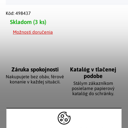
Kód:
498437
Skladom
(3 ks)
Možnosti doručenia
Záruka spokojnosti
Katalóg v tlačenej
podobe
Nakupujete bez obáv, férové
​​konanie v každej situácii.
Stálym zákazníkom
posielame papierový
katalóg do schránky.
Pozitívne ohlasy
EÚ distribúcia
zákazníkov
Značkový tovar s garanciou