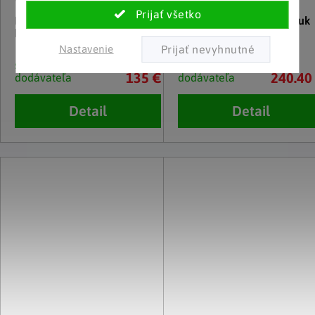
VCM
VCM
Kancelárska skriňa Lona L,
Šatníková skriňa Lona, buk
buk
Nastavenie
skladom u
skladom u
135 €
240.40
dodávateľa
dodávateľa
Detail
Detail