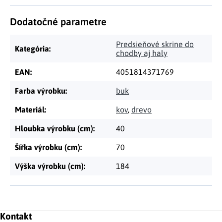
Dodatočné parametre
Predsieňové skrine do
Kategória
:
chodby aj haly
EAN
:
4051814371769
Farba výrobku
:
buk
Materiál
:
kov
,
drevo
Hloubka výrobku (cm)
:
40
Šířka výrobku (cm)
:
70
Výška výrobku (cm)
:
184
Zápätie
Kontakt