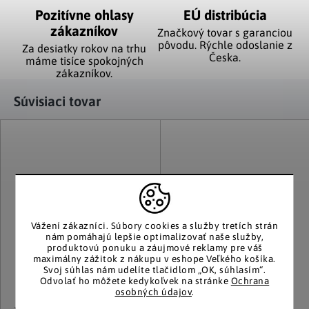
Pozitívne ohlasy
EÚ distribúcia
zákazníkov
Značkový tovar s garanciou
pôvodu. Rýchle odoslanie z
Za desiatky rokov na trhu
Česka.
máme tisíce spokojných
zákazníkov.
Súvisiaci tovar
Vážení zákazníci.
Súbory cookies a služby tretích strán
nám pomáhajú lepšie optimalizovať naše služby,
produktovú ponuku a záujmové reklamy pre váš
maximálny zážitok z nákupu v eshope Veľkého košíka.
Svoj súhlas nám udelíte tlačidlom „OK, súhlasím“.
Odvolať ho môžete kedykoľvek na stránke
Ochrana
osobných údajov
.