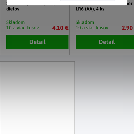
Sada na opravu zipsov, 22
Alkalická batéria GP Super
dielov
LR6 (AA), 4 ks
Skladom
Skladom
4.10 €
2.90
10 a viac kusov
10 a viac kusov
Detail
Detail