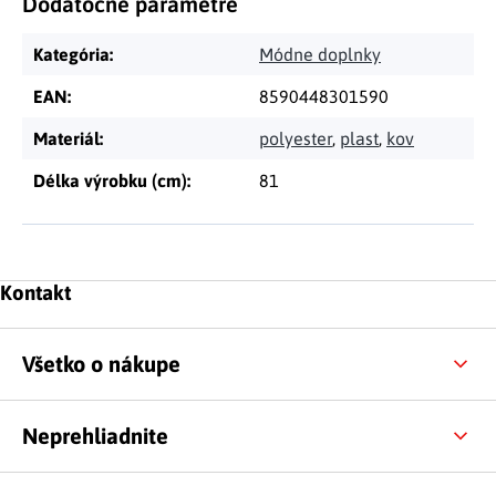
Dodatočné parametre
Kategória
:
Módne doplnky
EAN
:
8590448301590
Materiál
:
polyester
,
plast
,
kov
Délka výrobku (cm)
:
81
Zápätie
Kontakt
Všetko o nákupe
Neprehliadnite