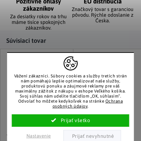
Pozitívne ohlasy
EÚ distribúcia
zákazníkov
Značkový tovar s garanciou
pôvodu. Rýchle odoslanie z
Za desiatky rokov na trhu
Česka.
máme tisíce spokojných
zákazníkov.
Súvisiaci tovar
Vážení zákazníci.
Súbory cookies a služby tretích strán
nám pomáhajú lepšie optimalizovať naše služby,
produktovú ponuku a záujmové reklamy pre váš
maximálny zážitok z nákupu v eshope Veľkého košíka.
Svoj súhlas nám udelíte tlačidlom „OK, súhlasím“.
Odvolať ho môžete kedykoľvek na stránke
Ochrana
osobných údajov
.
Nastavenie
WENKO
GP