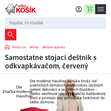
Prejsť na obsah
Nákupný košík
02 2220 5080
Dekorácie
Voľný čas
Móda
Módne doplnky
Bytové dekorácie
Domov
Domácnosť
Samostatne stojaci deštník s
Záhradné dekorácie
Bytový textil
odkvapkávačom, červený
Kuchyňa
Kvety a vence
Domáce elektro
Kuchynské pomôcky
Nábytok
Svetelné dekorácie
Die moderne Hausfrau ponúka široký rad
Predsieň a chodba
Prestieranie a stolovanie
praktických domácich pomocníkov, úložných
Kúpeľňový nábytok
Die
Záhrada
Fontány a studne
riešení, dekorácií a sezónnych doplnkov –
Kúpeľňa a záchod
Značka:
moderne
Príprava nápojov
všetko navrhnuté tak, aby uľahčilo každodenný
Hausfrau
Nábytok do predsiene
život a prinieslo viac pohodlia a funkčnosti do
Veľkonočné dekorácie
Záhradné doplnky
Voľný čas
Spálňa a šatňa
vášho domova.
Grilovanie a vyprážanie
Kancelársky nábytok
Dekorácie na hrob
Záhradný nábytok
Upratovacie prostriedky
Auto príslušenstvo