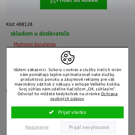
Kód:
488128
skladom u dodávateľa
Možnosti doručenia
Vážení zákazníci.
Súbory cookies a služby tretích strán
nám pomáhajú lepšie optimalizovať naše služby,
produktovú ponuku a záujmové reklamy pre váš
Záruka spokojnosti
Katalóg v tlačenej
maximálny zážitok z nákupu v eshope Veľkého košíka.
Svoj súhlas nám udelíte tlačidlom „OK, súhlasím“.
podobe
Nakupujete bez obáv, férové
Odvolať ho môžete kedykoľvek na stránke
Ochrana
​​konanie v každej situácii.
Stálym zákazníkom
osobných údajov
.
posielame papierový
katalóg do schránky.
Nastavenie