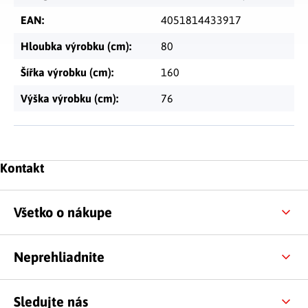
EAN
:
4051814433917
Hloubka výrobku (cm)
:
80
Šířka výrobku (cm)
:
160
Výška výrobku (cm)
:
76
Zápätie
Kontakt
Všetko o nákupe
Neprehliadnite
Sledujte nás