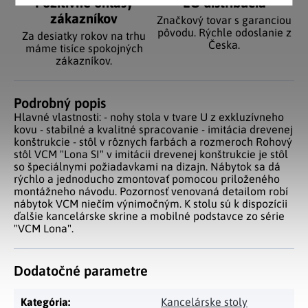
Pozitívne ohlasy
EÚ distribúcia
zákazníkov
Značkový tovar s garanciou
pôvodu. Rýchle odoslanie z
Za desiatky rokov na trhu
Česka.
máme tisíce spokojných
zákazníkov.
Podrobný popis
Hlavné vlastnosti: - nohy stola v tvare U z exkluzívneho
kovu - stabilné a kvalitné spracovanie - imitácia drevenej
konštrukcie - stôl v rôznych farbách a rozmeroch Rohový
stôl VCM "Lona SI" v imitácii drevenej konštrukcie je stôl
so špeciálnymi požiadavkami na dizajn. Nábytok sa dá
rýchlo a jednoducho zmontovať pomocou priloženého
montážneho návodu. Pozornosť venovaná detailom robí
nábytok VCM niečím výnimočným. K stolu sú k dispozícii
ďalšie kancelárske skrine a mobilné podstavce zo série
"VCM Lona".
Dodatočné parametre
Kategória
:
Kancelárske stoly