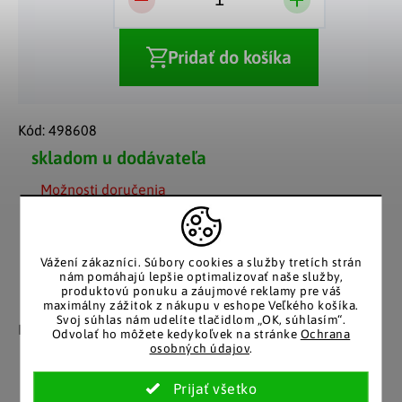
Pridať do košíka
Kód:
498608
skladom u dodávateľa
Možnosti doručenia
Vážení zákazníci.
Súbory cookies a služby tretích strán
nám pomáhajú lepšie optimalizovať naše služby,
produktovú ponuku a záujmové reklamy pre váš
Záruka spokojnosti
Katalóg v tlačenej
maximálny zážitok z nákupu v eshope Veľkého košíka.
Svoj súhlas nám udelíte tlačidlom „OK, súhlasím“.
podobe
Nakupujete bez obáv, férové
Odvolať ho môžete kedykoľvek na stránke
Ochrana
​​konanie v každej situácii.
osobných údajov
.
Stálym zákazníkom
posielame papierový
katalóg do schránky.