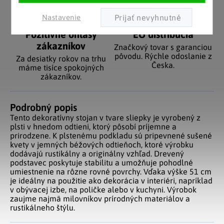
Nastavenie
Pozitívne ohlasy
EÚ distribúcia
zákazníkov
Značkový tovar s garanciou
pôvodu. Rýchle odoslanie z
Za desiatky rokov na trhu
Česka.
máme tisíce spokojných
zákazníkov.
Podrobný popis
Tento dekoratívny stojan v tvare sliepky je vyrobený z
plsti v hnedom odtieni, ktorý pôsobí príjemne a
prirodzene. K plstenému podkladu sú pripevnené sušené
kvety v jemných béžových odtieňoch, ktoré výrobku
dodávajú rustikálny a originálny vzhľad. Drevený
podstavec poskytuje stabilitu a umožňuje pohodlné
umiestnenie na rôzne rovné povrchy. Vďaka výške 51 cm
je ideálny na použitie ako dekorácia v interiéri, napríklad
v obývacej izbe, na poličke alebo v kuchyni. Výrobok
zaujme najmä milovníkov prírodných materiálov a
rustikálneho štýlu.