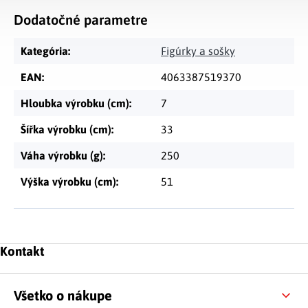
Dodatočné parametre
Kategória
:
Figúrky a sošky
EAN
:
4063387519370
Hloubka výrobku (cm)
:
7
Šířka výrobku (cm)
:
33
Váha výrobku (g)
:
250
Výška výrobku (cm)
:
51
Zápätie
Kontakt
Všetko o nákupe