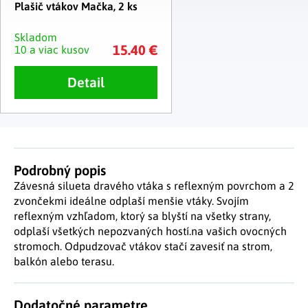
Plašič vtákov Mačka, 2 ks
Skladom
15.40 €
10 a viac kusov
Detail
Podrobný popis
Závesná silueta dravého vtáka s reflexným povrchom a 2
zvončekmi ideálne odplaší menšie vtáky. Svojím
reflexným vzhľadom, ktorý sa blyští na všetky strany,
odplaší všetkých nepozvaných hostí.na vašich ovocných
stromoch. Odpudzovač vtákov stačí zavesiť na strom,
balkón alebo terasu.
Dodatočné parametre