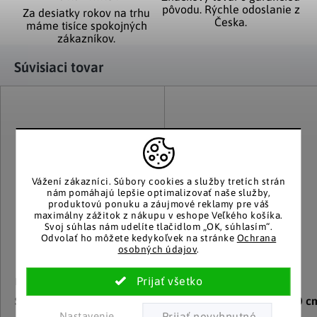
pôvodu. Rýchle odoslanie z
Za desiatky rokov na trhu
Česka.
máme tisíce spokojných
zákazníkov.
Súvisiaci tovar
Vážení zákazníci.
Súbory cookies a služby tretích strán
nám pomáhajú lepšie optimalizovať naše služby,
produktovú ponuku a záujmové reklamy pre váš
maximálny zážitok z nákupu v eshope Veľkého košíka.
Svoj súhlas nám udelíte tlačidlom „OK, súhlasím“.
Odvolať ho môžete kedykoľvek na stránke
Ochrana
osobných údajov
.
Haushalt international
Die moderne Hausfrau
Strašiaci vták Havran
Plašič vtákov Havran, 40 c
Nastavenie