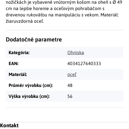
nožičkách je vybavené vnútorným košom na oheň s Ø 49
cm na lepšie horenie a oceľovým pohrabáčom s
drevenou rukoväťou na manipuláciu s vekom. Materiál:
žiaruvzdorná oceľ.
Dodatočné parametre
Kategória
:
Ohniska
EAN
:
4034127640333
Materiál
:
oceľ
Průměr výrobku (cm)
:
48
Výška výrobku (cm)
:
56
Zápätie
Kontakt