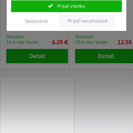
Weltbild
Haushalt international
Odkvapová reťaz na
Ochranné krycie dosky
dažďovú vodu Kamienky, 250
Mramor, sada 2 ks
Nastavenie
cm
Skladom
Skladom
6.20 €
12.50
10 a viac kusov
10 a viac kusov
Detail
Detail