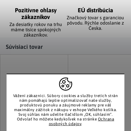
Pozitívne ohlasy
EÚ distribúcia
zákazníkov
Značkový tovar s garanciou
pôvodu. Rýchle odoslanie z
Za desiatky rokov na trhu
Česka.
máme tisíce spokojných
zákazníkov.
Súvisiaci tovar
Vážení zákazníci.
Súbory cookies a služby tretích strán
nám pomáhajú lepšie optimalizovať naše služby,
produktovú ponuku a záujmové reklamy pre váš
maximálny zážitok z nákupu v eshope Veľkého košíka.
Svoj súhlas nám udelíte tlačidlom „OK, súhlasím“.
Odvolať ho môžete kedykoľvek na stránke
Ochrana
osobných údajov
.