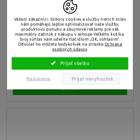
Vážení zákazníci.
Súbory cookies a služby tretích strán
nám pomáhajú lepšie optimalizovať naše služby,
produktovú ponuku a záujmové reklamy pre váš
maximálny zážitok z nákupu v eshope Veľkého košíka.
Svoj súhlas nám udelíte tlačidlom „OK, súhlasím“.
Odvolať ho môžete kedykoľvek na stránke
Ochrana
Orbisana
osobných údajov
.
Kryt termofóru
Skladom
9.50 €
10 a viac kusov
Nastavenie
Detail