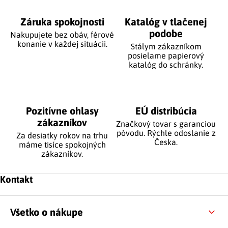
Záruka spokojnosti
Katalóg v tlačenej
podobe
Nakupujete bez obáv, férové
​​konanie v každej situácii.
Stálym zákazníkom
posielame papierový
katalóg do schránky.
Pozitívne ohlasy
EÚ distribúcia
zákazníkov
Značkový tovar s garanciou
pôvodu. Rýchle odoslanie z
Za desiatky rokov na trhu
Česka.
máme tisíce spokojných
zákazníkov.
Zápätie
Kontakt
Všetko o nákupe