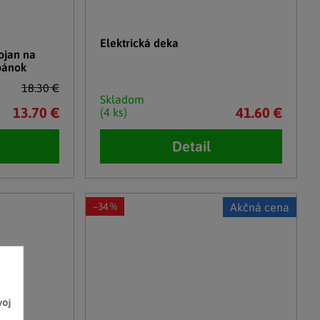
Elektrická deka
ojan na
pánok
18.30 €
Skladom
13.70 €
41.60 €
(4 ks)
Detail
–34 %
Akčná cena
voj
o