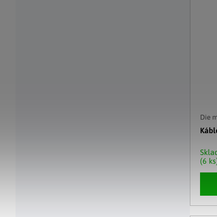
Die 
Kábl
Skl
(6 ks