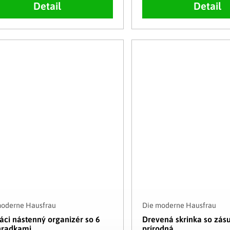
Detail
Detail
moderne Hausfrau
Die moderne Hausfrau
ci nástenný organizér so 6
Drevená skrinka so zás
hradkami
prírodná