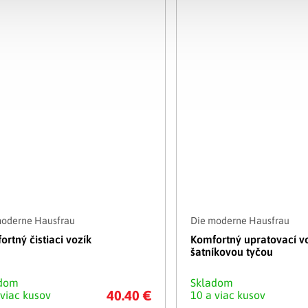
moderne Hausfrau
Die moderne Hausfrau
ortný čistiaci vozík
Komfortný upratovací vo
šatníkovou tyčou
adom
Skladom
40.40 €
 viac kusov
10 a viac kusov