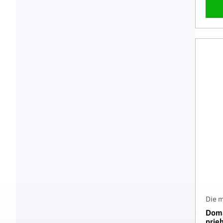
Die 
Domá
prie