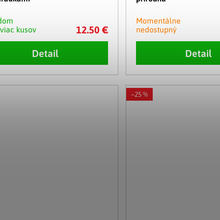
adom
Momentálne
12.50 €
 viac kusov
nedostupný
Detail
Detail
–25 %