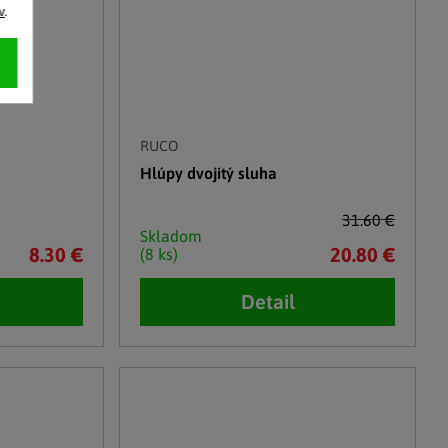
v
.
RUCO
Hlúpy dvojitý sluha
31.60 €
Skladom
8.30 €
20.80 €
(8 ks)
Detail