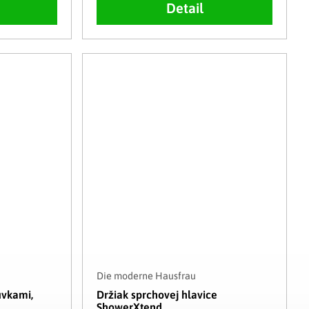
Detail
Die moderne Hausfrau
uvkami,
Držiak sprchovej hlavice
ShowerXtend