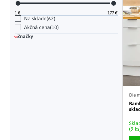
Hodinky a bižutéria
Dekorácie na hrob
Kuchynské police
Doplňky
Drobné organizéry
Ohniska
Úložné boxy
|
1
€
177
€
Na sklade
62
Akčná cena
10
Značky
Die 
Bamb
skla
Skl
(9 ks