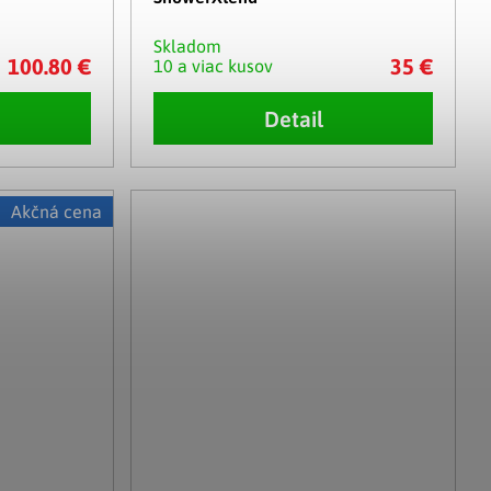
Skladom
100.80 €
35 €
10 a viac kusov
Detail
Akčná cena