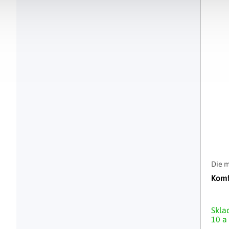
Die 
Komf
Skl
10 a