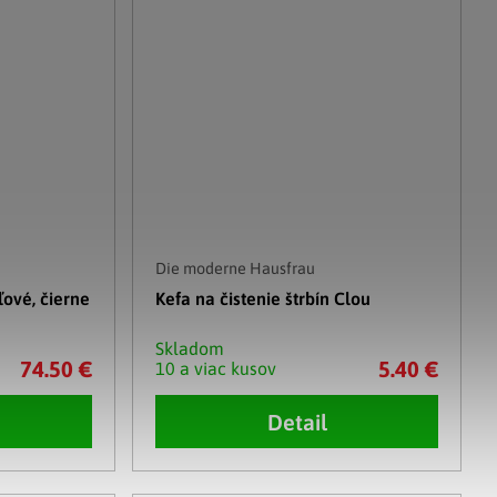
Die moderne Hausfrau
ľové, čierne
Kefa na čistenie štrbín Clou
Skladom
74.50 €
5.40 €
10 a viac kusov
Detail