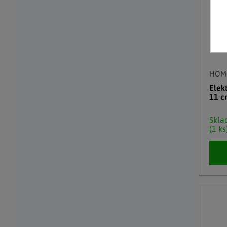
HOM
Elekt
11 
Skl
(1 ks