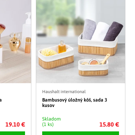
Adventné kalendáre
Adventné svietniky
|
|
Adventné vence
Vianočné osvetlenie
|
|
Vianočné ozdoby
Vianočná dedinka
|
Haushalt international
a
Bambusový úložný kôš, sada 3
kusov
Skladom
19.10 €
15.80 €
(1 ks)