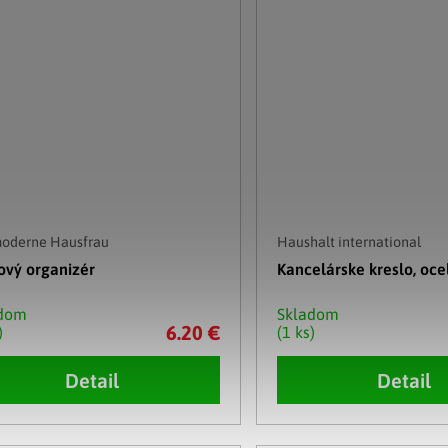
moderne Hausfrau
Haushalt international
ový organizér
Kancelárske kreslo, oce
adom
Skladom
6.20 €
)
(1 ks)
Detail
Detail