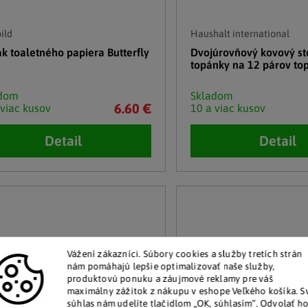
ild
Haushalt international
ak toaletného papiera Butterfly
Dvojúrovňový kovový st
topánky na 12 párov to
adom
Skladom
6.60 €
 viac kusov
10 a viac kusov
Detail
Detail
Vážení zákazníci.
Súbory cookies a služby tretích strán
nám pomáhajú lepšie optimalizovať naše služby,
produktovú ponuku a záujmové reklamy pre váš
maximálny zážitok z nákupu v eshope Veľkého košíka.
S
súhlas nám udelíte tlačidlom „OK, súhlasím“.
Odvolať h