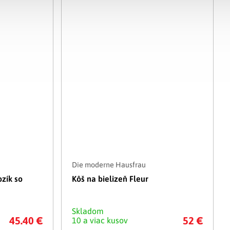
Die moderne Hausfrau
zík so
Kôš na bielizeň Fleur
Skladom
45.40 €
52 €
10 a viac kusov