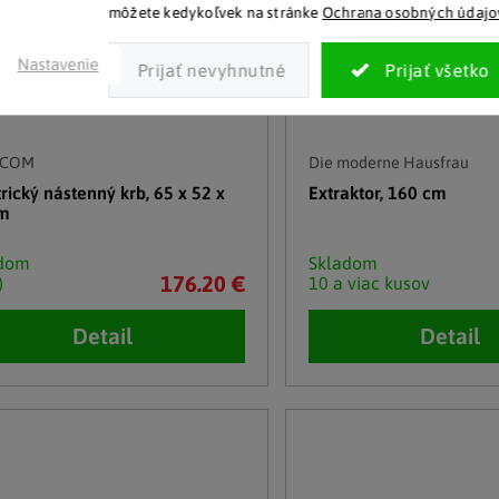
môžete kedykoľvek na stránke
Ochrana osobných údajo
Nastavenie
COM
Die moderne Hausfrau
rický nástenný krb, 65 x 52 x
Extraktor, 160 cm
cm
adom
Skladom
176.20 €
)
10 a viac kusov
Detail
Detail