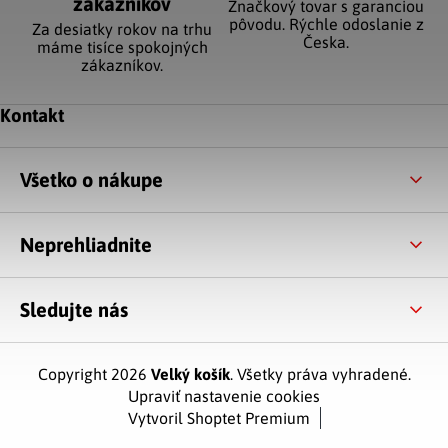
zákazníkov
Značkový tovar s garanciou
pôvodu. Rýchle odoslanie z
Za desiatky rokov na trhu
Česka.
máme tisíce spokojných
zákazníkov.
Zápätie
Kontakt
Všetko o nákupe
Neprehliadnite
Sledujte nás
Copyright 2026
Velký košík
. Všetky práva vyhradené.
Upraviť nastavenie cookies
Vytvoril Shoptet Premium