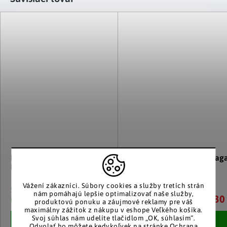
Poťah na 2-miestne sedadlo
Obliečka na vankúš Malaga
Malaga, sivý
sivá, 2 ks
Vážení zákazníci.
Súbory cookies a služby tretích strán
Skladom
Skladom
nám pomáhajú lepšie optimalizovať naše služby,
41.60 €
8.30
(2 ks)
(3 ks)
produktovú ponuku a záujmové reklamy pre váš
maximálny zážitok z nákupu v eshope Veľkého košíka.
Svoj súhlas nám udelíte tlačidlom „OK, súhlasím“.
Detail
Detail
Odvolať ho môžete kedykoľvek na stránke
Ochrana