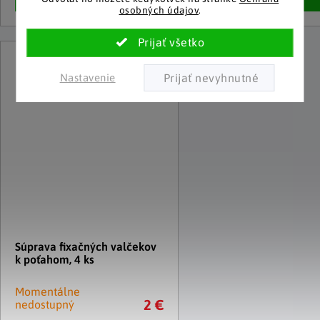
osobných údajov
.
Nastavenie
Súprava fixačných valčekov
k poťahom, 4 ks
Momentálne
2 €
nedostupný