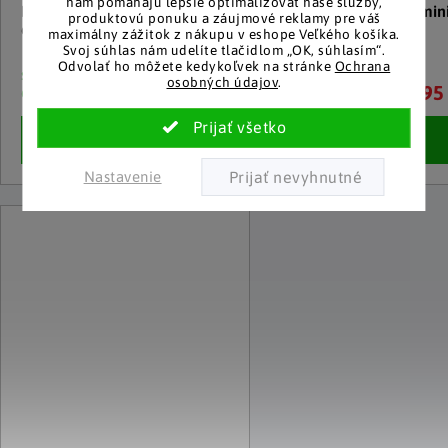
nám pomáhajú lepšie optimalizovať naše služby,
Policový regál Megosa mini,
Policový regál Megosa mini
produktovú ponuku a záujmové reklamy pre váš
čierny
biely
maximálny zážitok z nákupu v eshope Veľkého košíka.
Svoj súhlas nám udelíte tlačidlom „OK, súhlasím“.
Odvolať ho môžete kedykoľvek na stránke
Ochrana
skladom u
skladom u
osobných údajov
.
95 €
95
dodávateľa
dodávateľa
Detail
Detail
Nastavenie