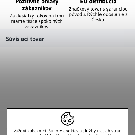
Pozitívne ohlasy
EÚ distribúcia
zákazníkov
Značkový tovar s garanciou
pôvodu. Rýchle odoslanie z
Za desiatky rokov na trhu
Česka.
máme tisíce spokojných
zákazníkov.
Súvisiaci tovar
VCM
VCM
Vážení zákazníci.
Súbory cookies a služby tretích strán