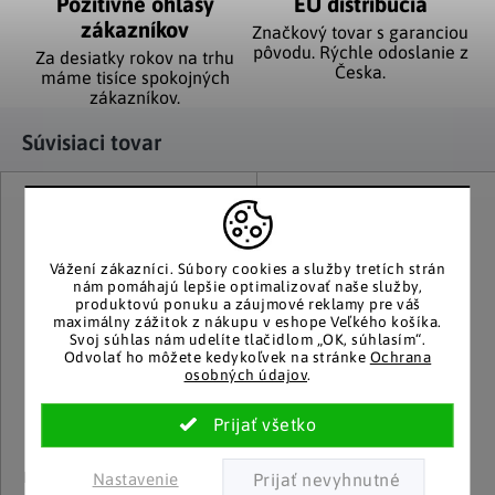
Pozitívne ohlasy
EÚ distribúcia
zákazníkov
Značkový tovar s garanciou
pôvodu. Rýchle odoslanie z
Za desiatky rokov na trhu
Česka.
máme tisíce spokojných
zákazníkov.
Súvisiaci tovar
Vážení zákazníci.
Súbory cookies a služby tretích strán
nám pomáhajú lepšie optimalizovať naše služby,
produktovú ponuku a záujmové reklamy pre váš
maximálny zážitok z nákupu v eshope Veľkého košíka.
Svoj súhlas nám udelíte tlačidlom „OK, súhlasím“.
Odvolať ho môžete kedykoľvek na stránke
Ochrana
osobných údajov
.
Haushalt international
Haushalt international
Nastavenie