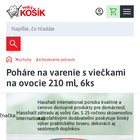
Prejsť na obsah
Nákupný košík
02 2220 5080
Dekorácie
Kuchyňa
Uchovávanie potravín
Bytové dekorácie
Domov
Domácnosť
Poháre na varenie s viečkami
Záhradné dekorácie
Bytový textil
na ovocie 210 ml, 6ks
Kuchyňa
Kvety a vence
Domáce elektro
Kuchynské pomôcky
Nábytok
Svetelné dekorácie
Haushalt International ponúka kvalitné a
Predsieň a chodba
Prestieranie a stolovanie
cenovo dostupné produkty pre domácnosť,
Kúpeľňový nábytok
Záhrada
Fontány a studne
Haushalt
záhradu aj voľný čas. S 25-ročnou skúsenosťou
Kúpeľňa a záchod
Značka:
Príprava nápojov
international
a spoľahlivými dodávateľmi poskytuje široký
Nábytok do predsiene
výber praktického tovaru, dekorácií aj
Veľkonočné dekorácie
Záhradné doplnky
Voľný čas
Spálňa a šatňa
sezónnych doplnkov.
Grilovanie a vyprážanie
Kancelársky nábytok
Dekorácie na hrob
Záhradný nábytok
Upratovacie prostriedky
Auto príslušenstvo