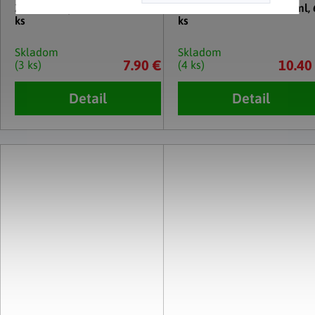
Zaváracie poháre, 540 ml, 6
Poháre na varenie 720 ml, 
ks
ks
Skladom
Skladom
7.90 €
10.40
(3 ks)
(4 ks)
Detail
Detail