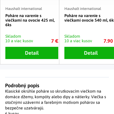
Haushalt international
Haushalt international
Poháre na varenie s
Poháre na varenie s
viečkami na ovocie 425 ml,
viečkami ovocie 540 ml, 6k
6ks
Skladom
Skladom
7 €
7.90
10 a viac kusov
10 a viac kusov
Detail
Detail
Podrobný popis
Klasické okrúhle poháre so skrutkovacím viečkom na
domáce džemy, kompóty alebo dipy a nátierky. Viečka s
otočnými uzávermi a farebným motívom pohárov sa
bezpečne uzatvárajú.
6 kusov.