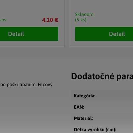
Skladom
4.10 €
sov
(5 ks)
Detail
Detail
Dodatočné par
bo poškriabaním. Filcový
Kategória
:
EAN
:
Materiál
:
Délka výrobku (cm)
: