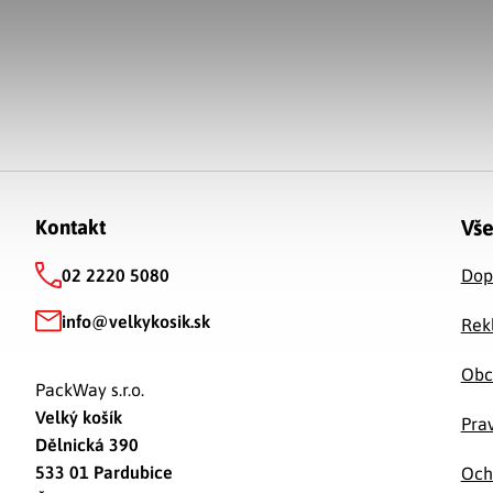
Zápätie
Vše
Kontakt
02 2220 5080
Dop
info
@
velkykosik.sk
Rek
Obc
PackWay s.r.o.
Velký košík
Prav
Dělnická 390
533 01 Pardubice
Och