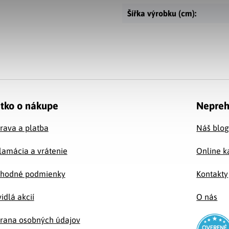
Šířka výrobku (cm)
:
tko o nákupe
Nepreh
rava a platba
Náš blo
lamácia a vrátenie
Online k
hodné podmienky
Kontakty
idlá akcií
O nás
rana osobných údajov