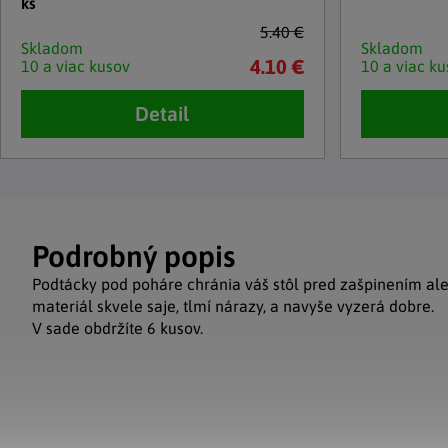
ks
5.40 €
Skladom
Skladom
4.10 €
10 a viac kusov
10 a viac ku
Detail
Podrobný popis
Podtácky pod poháre chránia váš stôl pred zašpinením ale
materiál skvele saje, tlmí nárazy, a navyše vyzerá dobre.
V sade obdržíte 6 kusov.