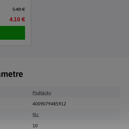
5.40 €
4.10 €
ametre
Podtácky
4009079485912
filc
10