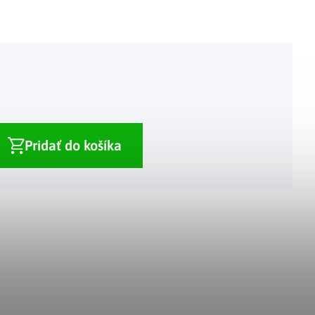
Adventné kalendáre
Adventné svietniky
|
|
Adventné vence
Vianočné osvetlenie
|
|
Vianočné ozdoby
Vianočná dedinka
|
Pridať do košíka