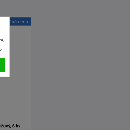
Akčná cena
voj
o
v
.
žový, 6 ks