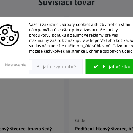
Súvisiaci tovar
–24 %
Vážení zákazníci.
Súbory cookies a služby tretích strán
nám pomáhajú lepšie optimalizovať naše služby,
produktovú ponuku a záujmové reklamy pre váš
maximálny zážitok z nákupu v eshope Veľkého košíka.
S
súhlas nám udelíte tlačidlom „OK, súhlasím“.
Odvolať h
môžete kedykoľvek na stránke
Ochrana osobných údajo
Nastavenie
Gilde
lcový štvorec, tmavo šedý
Podtácok filcový štvorec, bé