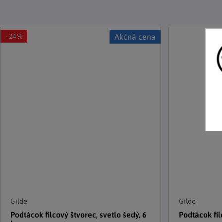
–24 %
Akčná cena
Gilde
Gilde
Podtácok filcový štvorec, svetlo šedý, 6
Podtácok fi