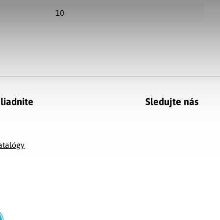
10
liadnite
Sledujte nás
g
atalógy