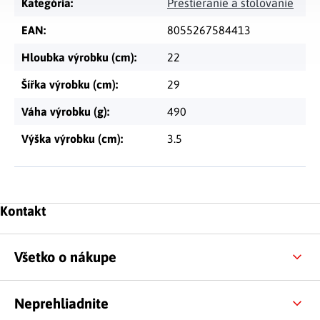
Kategória
:
Prestieranie a stolovanie
EAN
:
8055267584413
Hloubka výrobku (cm)
:
22
Šířka výrobku (cm)
:
29
Váha výrobku (g)
:
490
Výška výrobku (cm)
:
3.5
Zápätie
Kontakt
Všetko o nákupe
Neprehliadnite