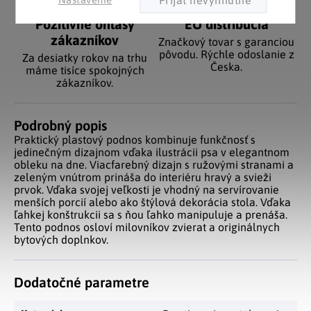
Pozitívne ohlasy
EÚ distribúcia
zákazníkov
Značkový tovar s garanciou
pôvodu. Rýchle odoslanie z
Za desiatky rokov na trhu
Česka.
máme tisíce spokojných
zákazníkov.
Podrobný popis
Praktický plastový podnos kombinuje funkčnosť s
jedinečným dizajnom vďaka ilustrácii psa v elegantnom
obleku na dne. Viacfarebný dizajn s ružovými stranami a
zeleným vnútrom prináša do interiéru hravý a svieži
prvok. Vďaka svojej veľkosti je vhodný na servírovanie
menších porcií alebo ako štýlová dekorácia stola. Vďaka
ľahkej konštrukcii sa s ňou ľahko manipuluje a prenáša.
Tento podnos osloví milovníkov zvierat a originálnych
bytových doplnkov.
Dodatočné parametre