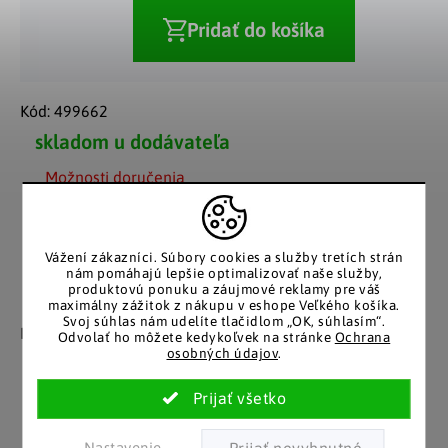
Pridať do košíka
Kód:
499662
skladom u dodávateľa
Možnosti doručenia
Vážení zákazníci.
Súbory cookies a služby tretích strán
nám pomáhajú lepšie optimalizovať naše služby,
produktovú ponuku a záujmové reklamy pre váš
Záruka spokojnosti
Katalóg v tlačenej
maximálny zážitok z nákupu v eshope Veľkého košíka.
Svoj súhlas nám udelíte tlačidlom „OK, súhlasím“.
podobe
Nakupujete bez obáv, férové
Odvolať ho môžete kedykoľvek na stránke
Ochrana
​​konanie v každej situácii.
osobných údajov
.
Stálym zákazníkom
posielame papierový
katalóg do schránky.
Nastavenie