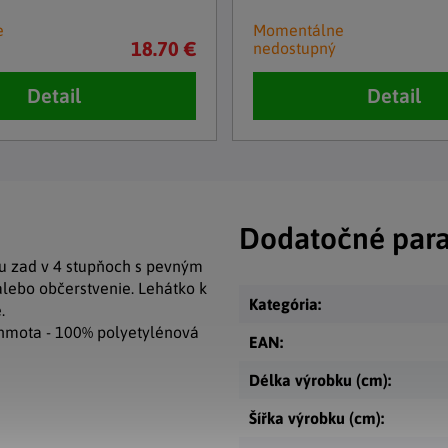
e
Momentálne
18.70 €
nedostupný
Detail
Detail
Dodatočné par
u zad v 4 stupňoch s pevným
lebo občerstvenie. Lehátko k
Kategória
:
.
hmota - 100% polyetylénová
EAN
:
Délka výrobku (cm)
:
Šířka výrobku (cm)
: