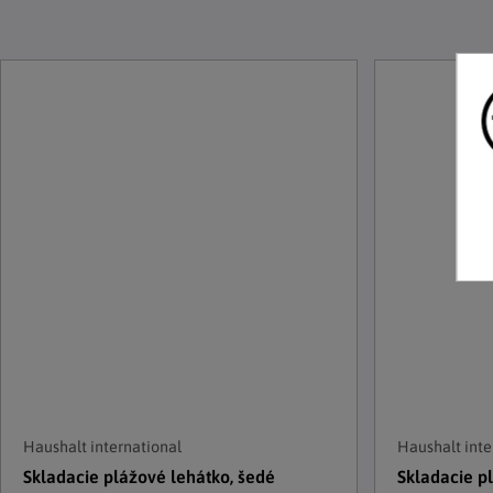
Haushalt international
Haushalt inte
Skladacie plážové lehátko, šedé
Skladacie p