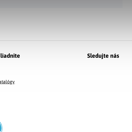
liadnite
Sledujte nás
g
atalógy