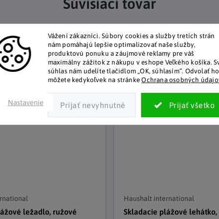
Súvisiaci tovar
Vážení zákazníci.
Súbory cookies a služby tretích strán
–16 %
nám pomáhajú lepšie optimalizovať naše služby,
produktovú ponuku a záujmové reklamy pre váš
maximálny zážitok z nákupu v eshope Veľkého košíka.
S
súhlas nám udelíte tlačidlom „OK, súhlasím“.
Odvolať h
môžete kedykoľvek na stránke
Ochrana osobných údajo
Nastavenie
rnational
Haushalt international
lážové ležadlo, ružové
Skladacie plážové lehátko,