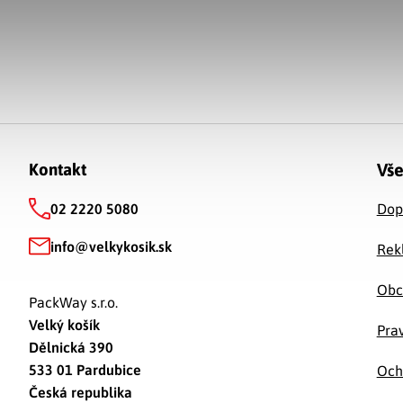
Zápätie
Vše
Kontakt
02 2220 5080
Dop
info
@
velkykosik.sk
Rek
Obc
PackWay s.r.o.
Velký košík
Prav
Dělnická 390
533 01 Pardubice
Och
Česká republika