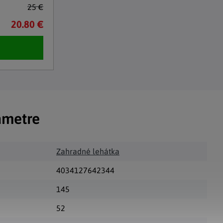
25 €
20.80 €
ametre
Zahradné lehátka
4034127642344
145
52