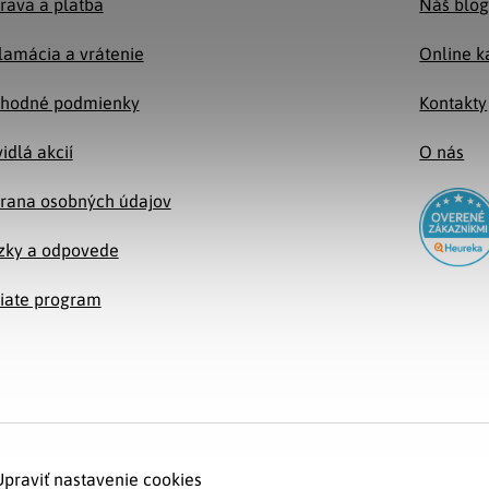
rava a platba
Náš blo
lamácia a vrátenie
Online k
hodné podmienky
Kontakty
idlá akcií
O nás
rana osobných údajov
zky a odpovede
liate program
Upraviť nastavenie cookies