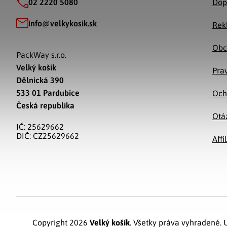
02 2220 5080
Dop
info
@
velkykosik.sk
Rek
Obc
PackWay s.r.o.
Velký košík
Prav
Dělnická 390
533 01 Pardubice
Och
Česká republika
Otá
IČ: 25629662
DIČ: CZ25629662
Affi
Copyright 2026
Velký košík
. Všetky práva vyhradené.