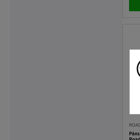
ROA
Páns
Road