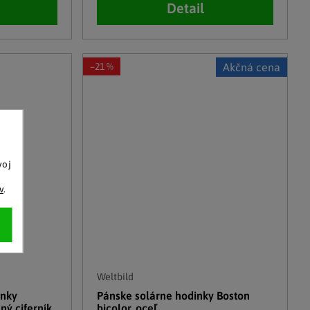
Detail
–21 %
Akčná cena
voj
o
v
.
Weltbild
inky
Pánske solárne hodinky Boston
ný ciferník
bicolor, oceľ