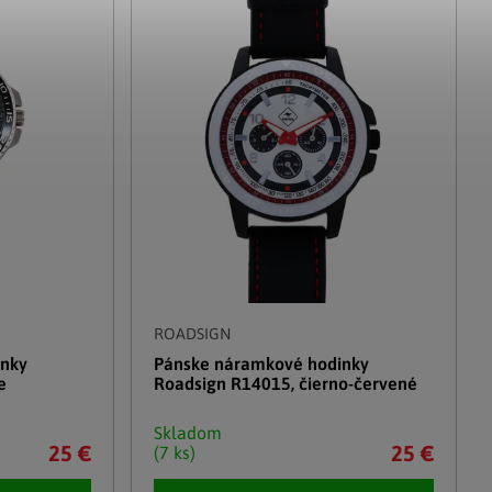
Adventné kalendáre
Adventné svietniky
|
|
Adventné vence
Vianočné osvetlenie
|
|
Vianočné ozdoby
Vianočná dedinka
|
ROADSIGN
inky
Pánske náramkové hodinky
e
Roadsign R14015, čierno-červené
Skladom
25 €
25 €
(7 ks)