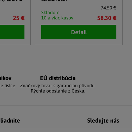
74.50 €
Skladom
25 €
58.30 €
10 a viac kusov
Detail
níkov
EÚ distribúcia
e tisíce
Značkový tovar s garanciou pôvodu.
Rýchle odoslanie z Česka.
liadnite
Sledujte nás