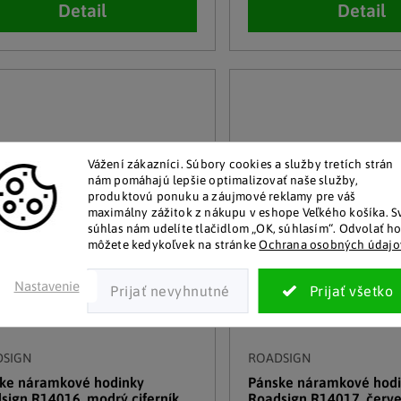
Detail
Detail
Vážení zákazníci.
Súbory cookies a služby tretích strán
nám pomáhajú lepšie optimalizovať naše služby,
produktovú ponuku a záujmové reklamy pre váš
maximálny zážitok z nákupu v eshope Veľkého košíka.
S
súhlas nám udelíte tlačidlom „OK, súhlasím“.
Odvolať h
môžete kedykoľvek na stránke
Ochrana osobných údajo
Nastavenie
DSIGN
ROADSIGN
ke náramkové hodinky
Pánske náramkové hod
sign R14016, modrý ciferník
Roadsign R14017, červe