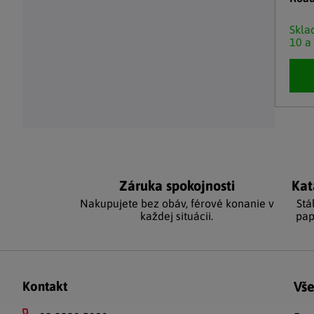
Skl
10 a
Ovláda
Záruka spokojnosti
Kat
Nakupujete bez obáv, férové ​​konanie v
Stá
každej situácii.
pap
Zápätie
Vše
Kontakt