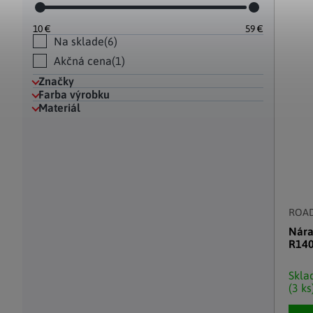
Hodinky a bižutéria
Dekorácie na hrob
Kuchynské police
Doplňky
Drobné organizéry
Ohniska
Úložné boxy
|
10
€
59
€
Na sklade
6
Akčná cena
1
Značky
Farba výrobku
Materiál
ROA
Nára
R140
Skl
(3 ks