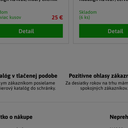
adom
Skladom
25 €
 viac kusov
(6 ks)
Detail
Detail
cie prvky výpisu
alóg v tlačenej podobe
Pozitívne ohlasy zákaz
lym zákazníkom posielame
Za desiatky rokov na trhu mám
ierový katalóg do schránky.
spokojných zákazníkov.
tko o nákupe
Nepreh