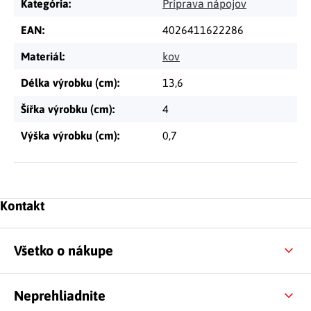
Kategória
:
Príprava nápojov
EAN
:
4026411622286
Materiál
:
kov
Délka výrobku (cm)
:
13,6
Šířka výrobku (cm)
:
4
Výška výrobku (cm)
:
0,7
Zápätie
Kontakt
Všetko o nákupe
Neprehliadnite