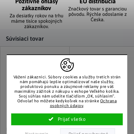
Pozitívne ohlasy
EÚ distribúcia
zákazníkov
Značkový tovar s garanciou
pôvodu. Rýchle odoslanie z
Za desiatky rokov na trhu
Česka.
máme tisíce spokojných
zákazníkov.
Súvisiaci tovar
Vážení zákazníci.
Súbory cookies a služby tretích strán
nám pomáhajú lepšie optimalizovať naše služby,
produktovú ponuku a záujmové reklamy pre váš
maximálny zážitok z nákupu v eshope Veľkého košíka.
Svoj súhlas nám udelíte tlačidlom „OK, súhlasím“.
Odvolať ho môžete kedykoľvek na stránke
Ochrana
osobných údajov
.
Die moderne Hausfrau
Die moderne Hausfrau
Nastavenie