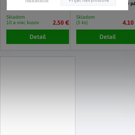
Kuchynská pinzeta
Návlek na bezpečnostný p
Skladom
Skladom
2.50 €
4.10
10 a viac kusov
(5 ks)
Detail
Detail