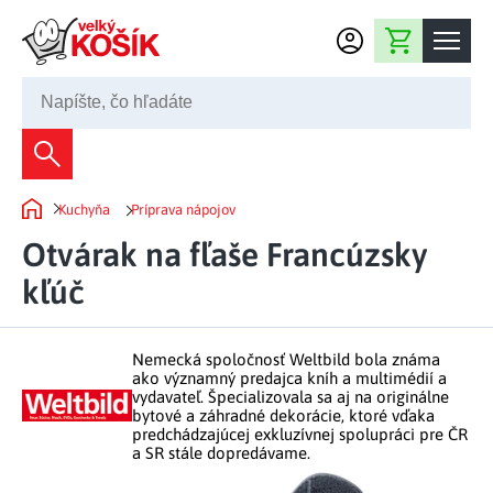
Prejsť na obsah
Nákupný košík
02 2220 5080
Dekorácie
Kuchyňa
Príprava nápojov
Bytové dekorácie
Domov
Domácnosť
Otvárak na fľaše Francúzsky
Záhradné dekorácie
Bytový textil
kľúč
Kuchyňa
Kvety a vence
Domáce elektro
Kuchynské pomôcky
Nábytok
Svetelné dekorácie
Nemecká spoločnosť Weltbild bola známa
Predsieň a chodba
Prestieranie a stolovanie
ako významný predajca kníh a multimédií a
Kúpeľňový nábytok
Záhrada
Fontány a studne
vydavateľ. Špecializovala sa aj na originálne
Kúpeľňa a záchod
Príprava nápojov
bytové a záhradné dekorácie, ktoré vďaka
Nábytok do predsiene
predchádzajúcej exkluzívnej spolupráci pre ČR
Veľkonočné dekorácie
Záhradné doplnky
Voľný čas
Spálňa a šatňa
a SR stále dopredávame.
Grilovanie a vyprážanie
Kancelársky nábytok
Dekorácie na hrob
Záhradný nábytok
Upratovacie prostriedky
Auto príslušenstvo