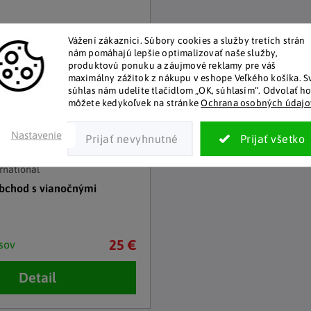
Vážení zákazníci.
Súbory cookies a služby tretích strán
nám pomáhajú lepšie optimalizovať naše služby,
produktovú ponuku a záujmové reklamy pre váš
maximálny zážitok z nákupu v eshope Veľkého košíka.
S
súhlas nám udelíte tlačidlom „OK, súhlasím“.
Odvolať h
môžete kedykoľvek na stránke
Ochrana osobných údajo
Nastavenie
rnational
bchod s vianočnými
25 €
sov
Detail