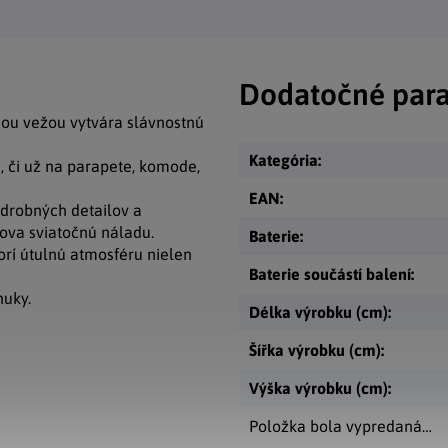
Dodatočné par
ou vežou vytvára slávnostnú
Kategória
:
 či už na parapete, komode,
EAN
:
drobných detailov a
ova sviatočnú náladu.
Baterie
:
rí útulnú atmosféru nielen
Baterie součástí balení
:
nuky.
Délka výrobku (cm)
:
Šířka výrobku (cm)
:
Výška výrobku (cm)
:
Položka bola vypredaná…