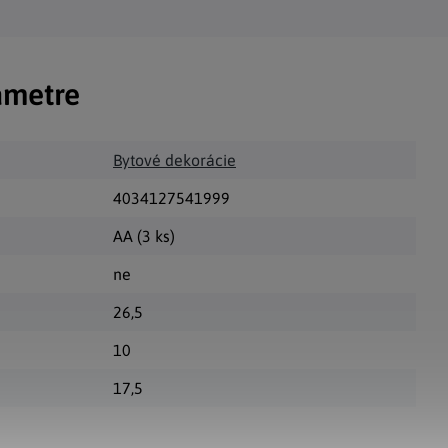
ametre
Bytové dekorácie
4034127541999
AA (3 ks)
ne
26,5
10
17,5