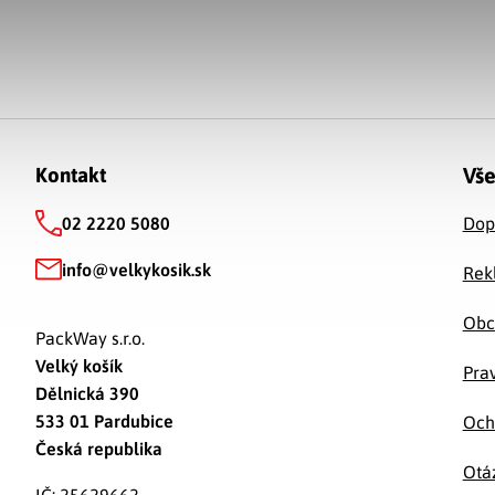
Zápätie
Vše
Kontakt
02 2220 5080
Dop
info
@
velkykosik.sk
Rek
Obc
PackWay s.r.o.
Velký košík
Prav
Dělnická 390
533 01 Pardubice
Och
Česká republika
Otá
IČ: 25629662