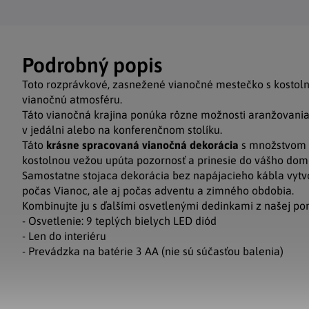
Podrobný popis
Toto rozprávkové, zasnežené vianočné mestečko s kostoln
vianočnú atmosféru.
Táto vianočná krajina ponúka rôzne možnosti aranžovania,
v jedálni alebo na konferenčnom stolíku.
Táto
krásne spracovaná vianočná dekorácia
s množstvom 
kostolnou vežou upúta pozornosť a prinesie do vášho dom
Samostatne stojaca dekorácia bez napájacieho kábla vytvo
počas Vianoc, ale aj počas adventu a zimného obdobia.
Kombinujte ju s ďalšími osvetlenými dedinkami z našej po
- Osvetlenie: 9 teplých bielych LED diód
- Len do interiéru
- Prevádzka na batérie 3 AA (nie sú súčasťou balenia)