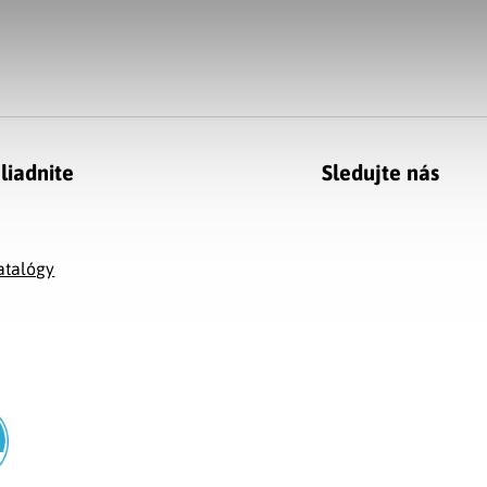
liadnite
Sledujte nás
g
atalógy